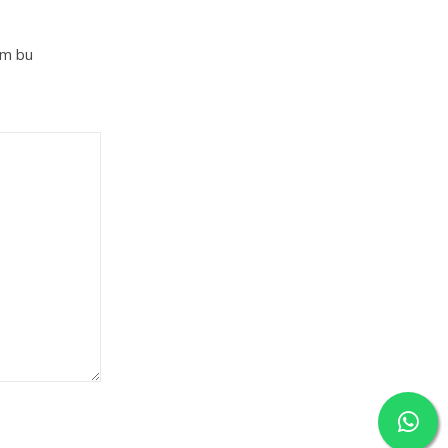
im bu