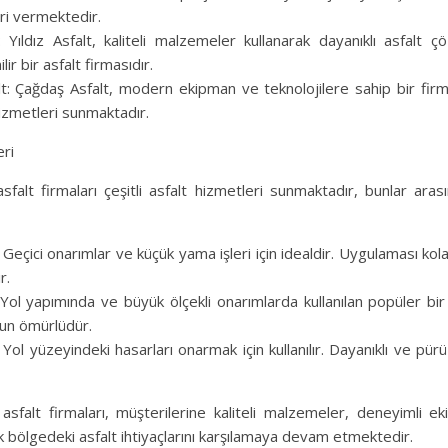
ri vermektedir.
t: Yıldız Asfalt, kaliteli malzemeler kullanarak dayanıklı asfalt ç
ir bir asfalt firmasıdır.
t: Çağdaş Asfalt, modern ekipman ve teknolojilere sahip bir firma
hizmetleri sunmaktadır.
eri
falt firmaları çeşitli asfalt hizmetleri sunmaktadır, bunlar aras
 Geçici onarımlar ve küçük yama işleri için idealdir. Uygulaması kolay
r.
 Yol yapımında ve büyük ölçekli onarımlarda kullanılan popüler bir
zun ömürlüdür.
Yol yüzeyindeki hasarları onarmak için kullanılır. Dayanıklı ve pü
asfalt firmaları, müşterilerine kaliteli malzemeler, deneyimli e
k bölgedeki asfalt ihtiyaçlarını karşılamaya devam etmektedir.