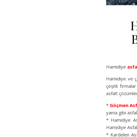
H
B
Hamidiye
asfa
Hamidiye ve çe
çeşitli firmala
asfalt çözümle
*
Göçmen Asf
yama gibi asfalt
* Hamidiye As
Hamidiye Asfal
* Kardelen Asfa