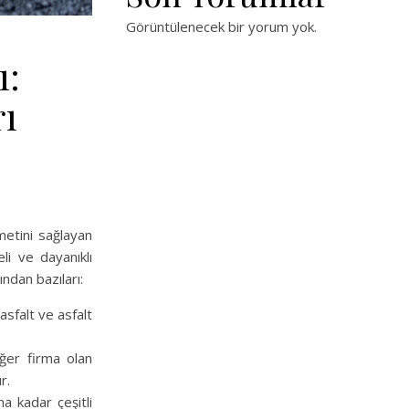
Görüntülenecek bir yorum yok.
ı:
rı
metini sağlayan
eli ve dayanıklı
ndan bazıları:
asfalt ve asfalt
ğer firma olan
r.
na kadar çeşitli