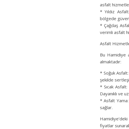
asfalt hizmetle
* Yıldız Asfal
bölgede güvenil
* Çağdaş Asfal
verimli asfalt 
Asfalt Hizmetl
Bu Hamidiye as
almaktadır:
* Soğuk Asfalt:
şekilde sertleşi
* Sıcak Asfalt:
Dayanıklı ve u
* Asfalt Yama: 
sağlar.
Hamidiye’deki 
fiyatlar sunara