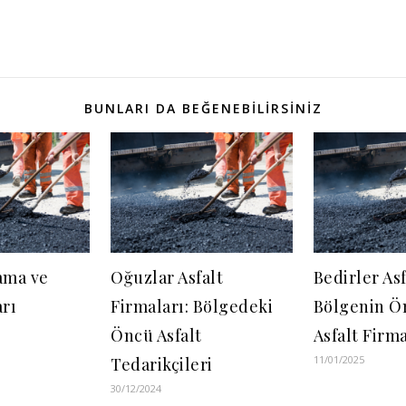
BUNLARI DA BEĞENEBILIRSINIZ
ama ve
Oğuzlar Asfalt
Bedirler Asf
rı
Firmaları: Bölgedeki
Bölgenin Ö
Öncü Asfalt
Asfalt Firma
11/01/2025
Tedarikçileri
30/12/2024