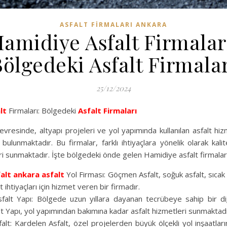
ASFALT FIRMALARI ANKARA
amidiye Asfalt Firmalar
ölgedeki Asfalt Firmala
25/12/2024
lt
Firmaları: Bölgedeki
Asfalt Firmaları
vresinde, altyapı projeleri ve yol yapımında kullanılan asfalt hiz
r bulunmaktadır. Bu firmalar, farklı ihtiyaçlara yönelik olarak kalit
ri sunmaktadır. İşte bölgedeki önde gelen Hamidiye asfalt firmaları
alt
ankara asfalt
Yol Firması: Göçmen Asfalt, soğuk asfalt, sıcak 
 ihtiyaçları için hizmet veren bir firmadır.
falt Yapı: Bölgede uzun yıllara dayanan tecrübeye sahip bir di
t Yapı, yol yapımından bakımına kadar asfalt hizmetleri sunmaktadı
lt: Kardelen Asfalt, özel projelerden büyük ölçekli yol inşaatları