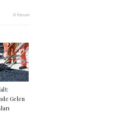
0 Yorum
alt:
nde Gelen
ları