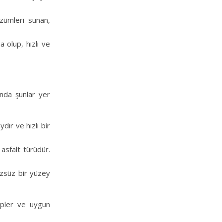
özümleri sunan,
 olup, hızlı ve
ında şunlar yer
dır ve hızlı bir
 asfalt türüdür.
rüzsüz bir yüzey
kipler ve uygun