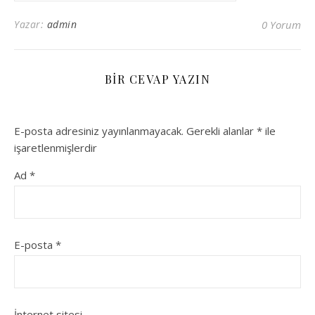
Yazar:
admin
0 Yorum
BIR CEVAP YAZIN
E-posta adresiniz yayınlanmayacak.
Gerekli alanlar
*
ile
işaretlenmişlerdir
Ad
*
E-posta
*
İnternet sitesi