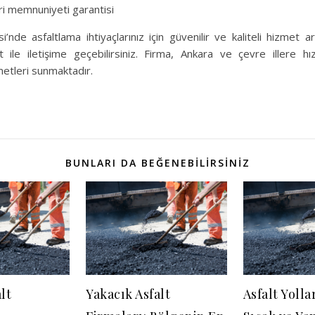
i memnuniyeti garantisi
’nde asfaltlama ihtiyaçlarınız için güvenilir ve kaliteli hizmet a
ile iletişime geçebilirsiniz. Firma, Ankara ve çevre illere hız
metleri sunmaktadır.
BUNLARI DA BEĞENEBILIRSINIZ
lt
Yakacık Asfalt
Asfalt Yolla