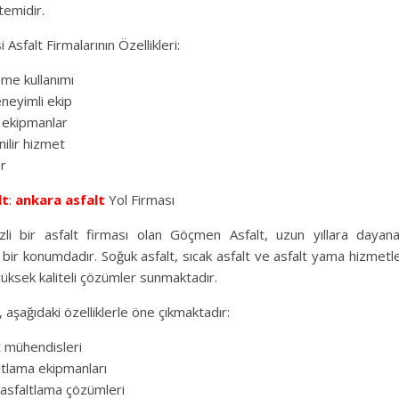
temidir.
Asfalt Firmalarının Özellikleri:
eme kullanımı
neyimli ekip
i ekipmanlar
nilir hizmet
ar
lt
:
ankara asfalt
Yol Firması
li bir asfalt firması olan Göçmen Asfalt, uzun yıllara dayan
bir konumdadır. Soğuk asfalt, sıcak asfalt ve asfalt yama hizmetle
yüksek kaliteli çözümler sunmaktadır.
aşağıdaki özelliklerle öne çıkmaktadır:
 mühendisleri
tlama ekipmanları
 asfaltlama çözümleri