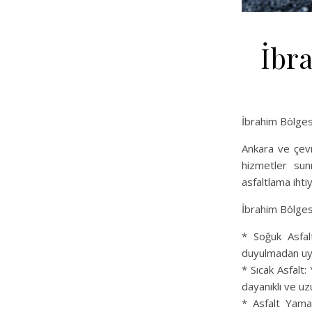
İbr
İbrahim Bölge
Ankara ve çevr
hizmetler sun
asfaltlama iht
İbrahim Bölgesi
* Soğuk Asfalt
duyulmadan uyg
* Sıcak Asfalt:
dayanıklı ve u
* Asfalt Yama: