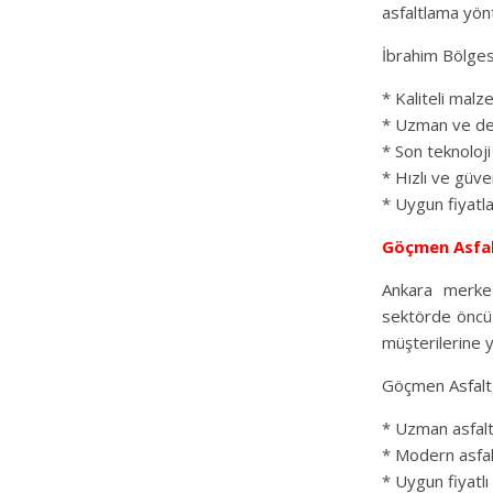
asfaltlama yön
İbrahim Bölgesi 
* Kaliteli malz
* Uzman ve de
* Son teknoloj
* Hızlı ve güve
* Uygun fiyatl
Göçmen Asfa
Ankara merkez
sektörde öncü 
müşterilerine 
Göçmen Asfalt, 
* Uzman asfalt
* Modern asfal
* Uygun fiyatlı