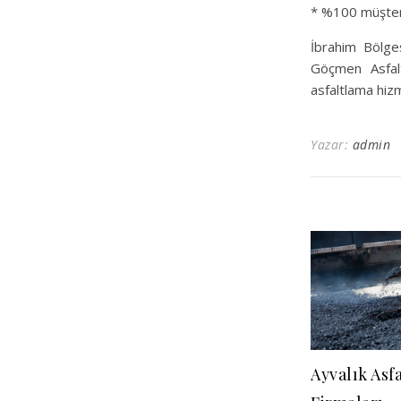
* %100 müşter
İbrahim Bölgesi
Göçmen Asfalt 
asfaltlama hiz
Yazar:
admin
Ayvalık Asfa