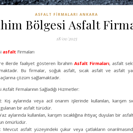
ASFALT FIRMALARI ANKARA
ahim Bölgesi Asfalt Firma
18/01/2025
si
asfalt
Firmaları
e illerde faaliyet gösteren İbrahim
Asfalt Firmaları
, asfalt sek
maktadır. Bu firmalar, soğuk asfalt, sıcak asfalt ve asfalt yam
iyaçlarına çözüm sağlamaktadır.
 Asfalt Firmalarının Sağladığı Hizmetler:
: Kış aylarında veya acil onarım işlerinde kullanılan, karışım sı
ulanan bir asfalt türüdür.
 Yaz aylarında kullanılan, karışım sıcaklığına ihtiyaç duyulan bir asfa
zun ömürlüdür.
 Mevcut asfalt yüzeyindeki çukur veya çatlakların onarılmasında