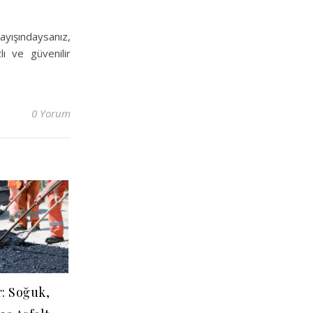
rayışındaysanız,
lı ve güvenilir
0 Yorum
r: Soğuk,