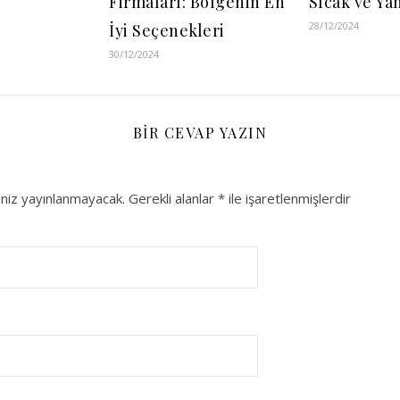
Firmaları: Bölgenin En
Sıcak ve Ya
28/12/2024
İyi Seçenekleri
30/12/2024
BIR CEVAP YAZIN
niz yayınlanmayacak.
Gerekli alanlar
*
ile işaretlenmişlerdir