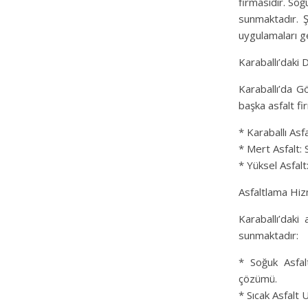
firmasıdır. Soğ
sunmaktadır. Ş
uygulamaları g
Karaballı’daki 
Karaballı’da G
başka asfalt fi
* Karaballı Asf
* Mert Asfalt: 
* Yüksel Asfalt
Asfaltlama Hiz
Karaballı’daki
sunmaktadır:
* Soğuk Asfal
çözümü.
* Sıcak Asfalt 