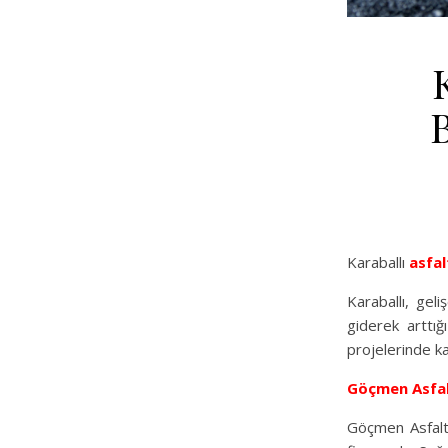
Karaballı
asfal
Karaballı, geli
giderek arttı
projelerinde ka
Göçmen Asfa
Göçmen Asfalt,