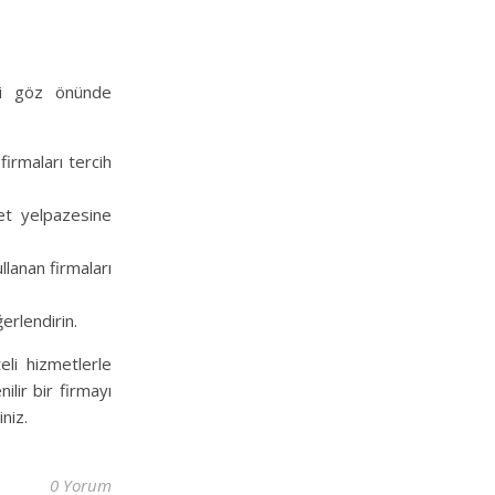
eri göz önünde
firmaları tercih
met yelpazesine
lanan firmaları
erlendirin.
teli hizmetlerle
lir bir firmayı
niz.
0 Yorum