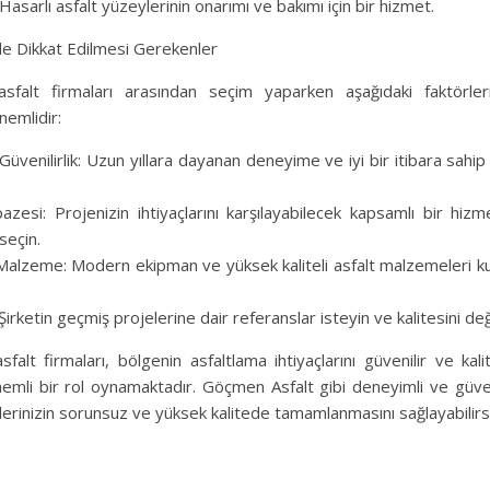
Hasarlı asfalt yüzeylerinin onarımı ve bakımı için bir hizmet.
de Dikkat Edilmesi Gerekenler
i asfalt firmaları arasından seçim yaparken aşağıdaki faktörl
emlidir:
venilirlik: Uzun yıllara dayanan deneyime ve iyi bir itibara sahip 
zesi: Projenizin ihtiyaçlarını karşılayabilecek kapsamlı bir hiz
seçin.
alzeme: Modern ekipman ve yüksek kaliteli asfalt malzemeleri kul
Şirketin geçmiş projelerine dair referanslar isteyin ve kalitesini değ
asfalt firmaları, bölgenin asfaltlama ihtiyaçlarını güvenilir ve kali
emli bir rol oynamaktadır. Göçmen Asfalt gibi deneyimli ve güveni
lerinizin sorunsuz ve yüksek kalitede tamamlanmasını sağlayabilirsi