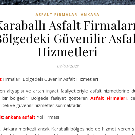
ASFALT FIRMALARI ANKARA
Karaballı Asfalt Firmaları
Bölgedeki Güvenilir Asfal
Hizmetleri
03/01/2025
t
Firmaları: Bölgedeki Güvenilir Asfalt Hizmetleri
şen altyapısı ve artan inşaat faaliyetleriyle asfalt hizmetlerine d
ğı bir bölgedir. Bölgede faaliyet gösteren
Asfalt Firmaları
, çe
liteli ve güvenilir hizmetler sunmaktadır.
lt
:
ankara asfalt
Yol Firması
 Ankara merkezli ancak Karaballı bölgesinde de hizmet veren sa