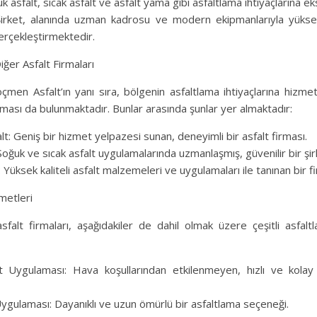
uk asfalt, sıcak asfalt ve asfalt yama gibi asfaltlama ihtiyaçlarına e
irket, alanında uzman kadrosu ve modern ekipmanlarıyla yüksek 
erçekleştirmektedir.
Diğer Asfalt Firmaları
öçmen Asfalt’ın yanı sıra, bölgenin asfaltlama ihtiyaçlarına hizmet
rması da bulunmaktadır. Bunlar arasında şunlar yer almaktadır:
alt: Geniş bir hizmet yelpazesi sunan, deneyimli bir asfalt firması.
Soğuk ve sıcak asfalt uygulamalarında uzmanlaşmış, güvenilir bir şir
: Yüksek kaliteli asfalt malzemeleri ve uygulamaları ile tanınan bir f
metleri
 asfalt firmaları, aşağıdakiler de dahil olmak üzere çeşitli asfalt
t Uygulaması: Hava koşullarından etkilenmeyen, hızlı ve kolay 
Uygulaması: Dayanıklı ve uzun ömürlü bir asfaltlama seçeneği.