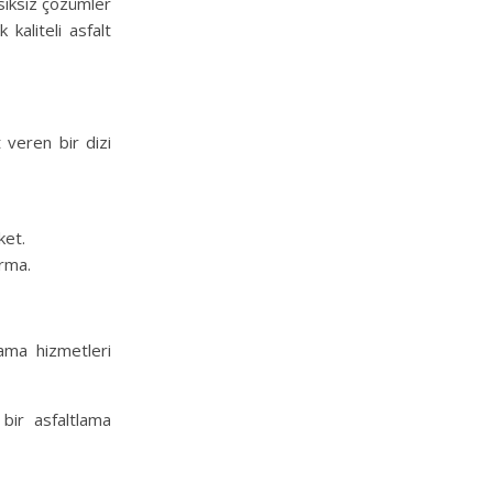
ksiksiz çözümler
kaliteli asfalt
 veren bir dizi
ket.
irma.
lama hizmetleri
bir asfaltlama