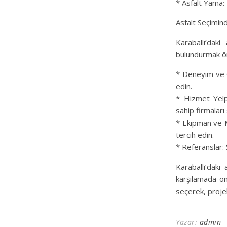
* Asfalt Yama: 
Asfalt Seçimin
Karaballı’dak
bulundurmak ön
* Deneyim ve Gü
edin.
* Hizmet Yelpa
sahip firmaları 
* Ekipman ve M
tercih edin.
* Referanslar: 
Karaballı’daki 
karşılamada ön
seçerek, proje
Yazar:
admin