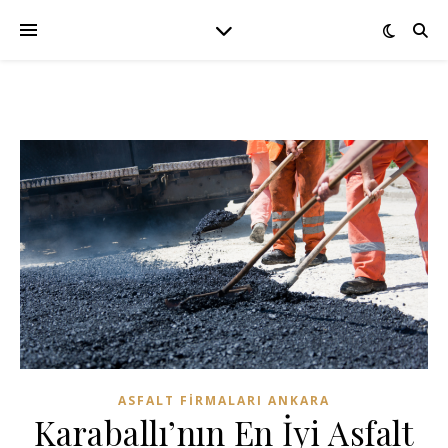
ASFALT FIRMALARI ANKARA
Karaballı’nın En İyi Asfalt