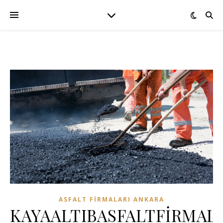
ASFALT FIRMALARI ANKARA
KAYAALTIBASFALTFİRMALA