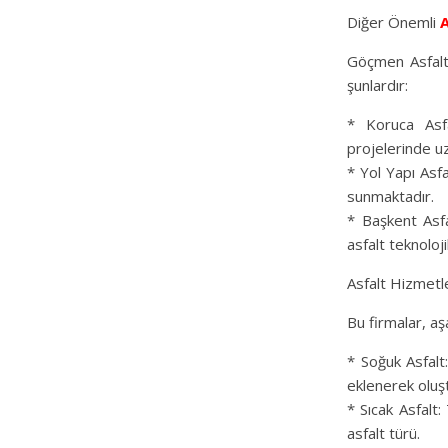
Diğer Önemli
A
Göçmen Asfalt’
şunlardır:
* Koruca Asfa
projelerinde u
* Yol Yapı Asfa
sunmaktadır.
* Başkent Asfa
asfalt teknoloji
Asfalt Hizmetl
Bu firmalar, aş
* Soğuk Asfalt:
eklenerek oluşt
* Sıcak Asfalt:
asfalt türü.