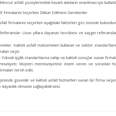
Mevcut asfalt yüzeylerindeki hasarlı alanların onarılması için kullanı
lt Firmalarını Seçerken Dikkat Edilmesi Gerekenler
sfalt firmalarını seçerken aşağıdaki faktörleri göz önünde bulundu
eferanslar: Uzun yıllara dayanan tecrübesi ve saygın referansları
emeler: Kaliteli asfalt malzemeleri kullanan ve sektör standartlar
maları seçin.
si: Yüksek işçilik standartlarına sahip ve kaliteli sonuçlar sunan firmala
nuniyeti: Müşteri memnuniyetine önem veren ve sorunları hızlı
irmaları tercih edin.
sinde güvenilir ve kaliteli asfalt hizmetleri sunan bir firma seçer
dayanıklı olmasını sağlayabilirsiniz.