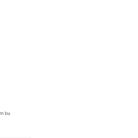
im bu