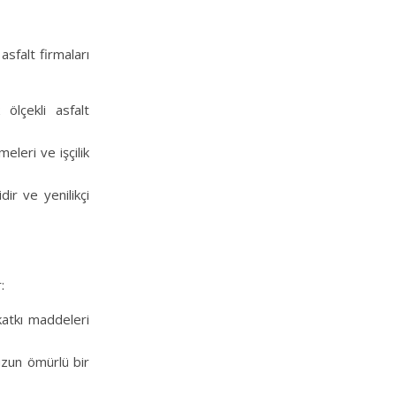
sfalt firmaları
ölçekli asfalt
eleri ve işçilik
ir ve yenilikçi
:
 katkı maddeleri
 uzun ömürlü bir