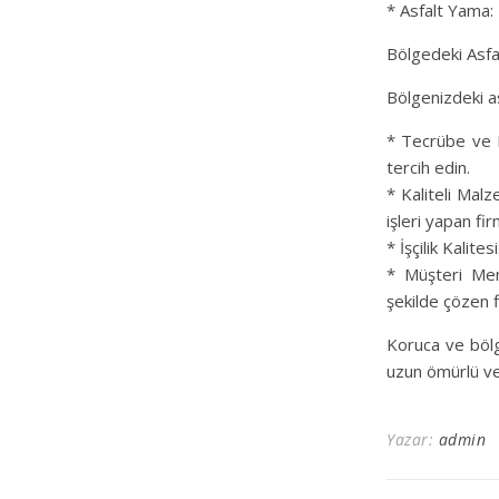
* Asfalt Yama: 
Bölgedeki Asfa
Bölgenizdeki a
* Tecrübe ve R
tercih edin.
* Kaliteli Malz
işleri yapan fir
* İşçilik Kalite
* Müşteri Mem
şekilde çözen f
Koruca ve bölge
uzun ömürlü ve 
Yazar:
admin