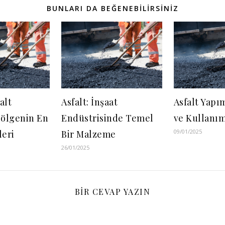
BUNLARI DA BEĞENEBILIRSINIZ
alt
Asfalt: İnşaat
Asfalt Yapım
Bölgenin En
Endüstrisinde Temel
ve Kullanım
09/01/2025
leri
Bir Malzeme
26/01/2025
BIR CEVAP YAZIN