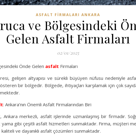
ASFALT FIRMALARI ANKARA
ruca ve Bölgesindeki Ö
Gelen Asfalt Firmaları
02/01/2025
gesindeki Önde Gelen
asfalt
Firmaları
esi, gelişen altyapısı ve sürekli büyüyen nüfusu nedeniyle asfa
steren bir bölgedir. Bölgede, ihtiyaçları karşılamak için çok sayıd
rmektedir.
lt
: Ankara’nın Önemli Asfalt Firmalarından Biri
 Ankara merkezli, asfalt işlerinde uzmanlaşmış bir firmadır. Soğu
t yama gibi çeşitli asfalt hizmetleri sunmaktadır. Firma, müşteri 
 kaliteli ve dayanıklı asfalt çözümleri sunmaktadır.