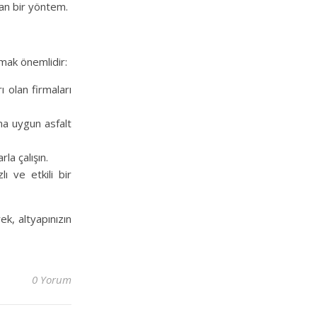
lan bir yöntem.
rmak önemlidir:
 olan firmaları
ına uygun asfalt
rla çalışın.
 ve etkili bir
ek, altyapınızın
0 Yorum