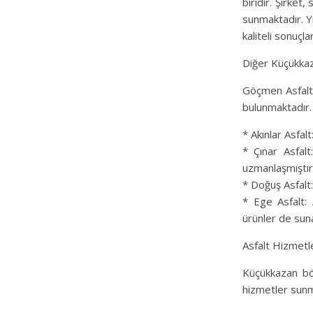
biridir. Şirket
sunmaktadır. Y
kaliteli sonuçl
Diğer Küçükka
Göçmen Asfalt’
bulunmaktadır. 
* Akınlar Asfal
* Çınar Asfalt
uzmanlaşmıştır
* Doğuş Asfalt:
* Ege Asfalt: 
ürünler de sun
Asfalt Hizmetl
Küçükkazan böl
hizmetler sunm