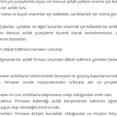
Yeni yol yüzeylerinin inşası ve mevcut asfalt yolların onarımı için kul
bir asfalt türü.
 Yama ve küçük onarımlar için kullanılan, sertleşmek için ısıtma g
Çukurlar, çatlaklar ve diğer kusurları onarmak için kullanılan bir asfa
mı: Mevcut asfalt yüzeylerin düzenli olarak temizlenmesini, o
çeren hizmetler.
n Dikkat Edilmesi Gereken Unsurlar
gesinde bir asfalt firması seçerken dikkat edilmesi gereken birk
manın asfaltlama sektöründeki deneyimi ve geçmiş başarılarına bak
: Firmanın önceki müşterilerinden referans alın ve projeleri
manın en son asfaltlama ekipmanına sahip olduğundan emin olun.
itesi: Firmanın kullandığı asfalt karışımlarının kalitesini öğr
uygun olup olmadığını kontrol edin.
etleri: Firmanın iletişim kurulabilir olduğundan ve müşteri ihtiya