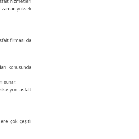
sfalt hizmetleri
er zaman yüksek
falt firması da
aları konusunda
ri sunar.
rikasyon asfalt
ere çok çeşitli