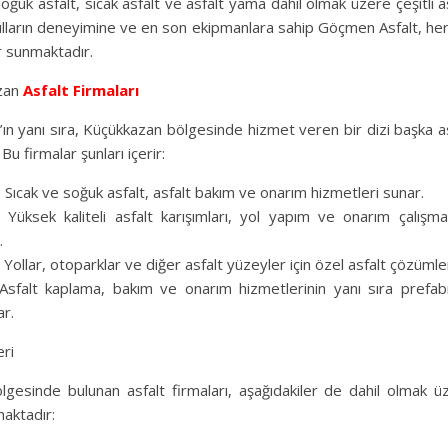
, soğuk asfalt, sıcak asfalt ve asfalt yama dahil olmak üzere çeşitli a
ılların deneyimine ve en son ekipmanlara sahip Göçmen Asfalt, h
ar sunmaktadır.
zan
Asfalt Firmaları
ın yanı sıra, Küçükkazan bölgesinde hizmet veren bir dizi başka as
Bu firmalar şunları içerir:
t: Sıcak ve soğuk asfalt, asfalt bakım ve onarım hizmetleri sunar.
: Yüksek kaliteli asfalt karışımları, yol yapım ve onarım çalışm
.
 Yollar, otoparklar ve diğer asfalt yüzeyler için özel asfalt çözümle
Asfalt kaplama, bakım ve onarım hizmetlerinin yanı sıra prefab
ar.
eri
gesinde bulunan asfalt firmaları, aşağıdakiler de dahil olmak üz
aktadır: