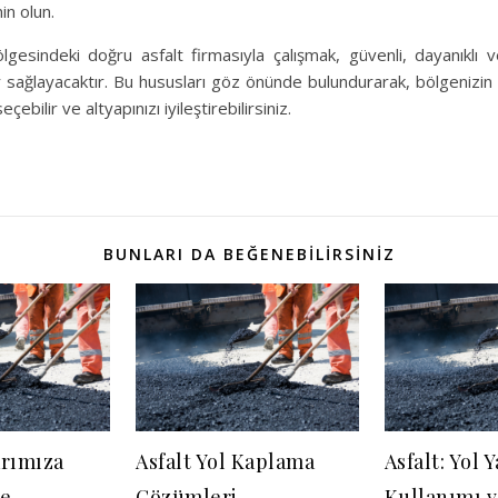
n olun.
gesindeki doğru asfalt firmasıyla çalışmak, güvenli, dayanıklı
r sağlayacaktır. Bu hususları göz önünde bulundurarak, bölgenizin i
çebilir ve altyapınızı iyileştirebilirsiniz.
BUNLARI DA BEĞENEBILIRSINIZ
arımıza
Asfalt Yol Kaplama
Asfalt: Yol
ve
Çözümleri
Kullanımı 