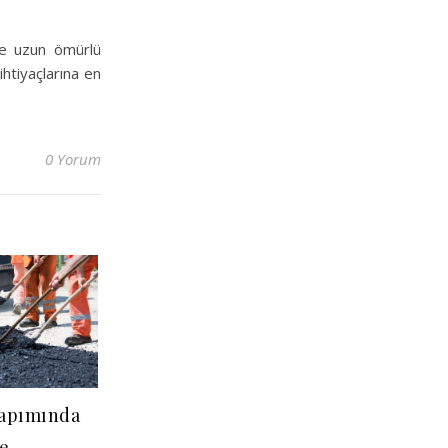
 ve uzun ömürlü
htiyaçlarına en
0 Yorum
 Yapımında
ve