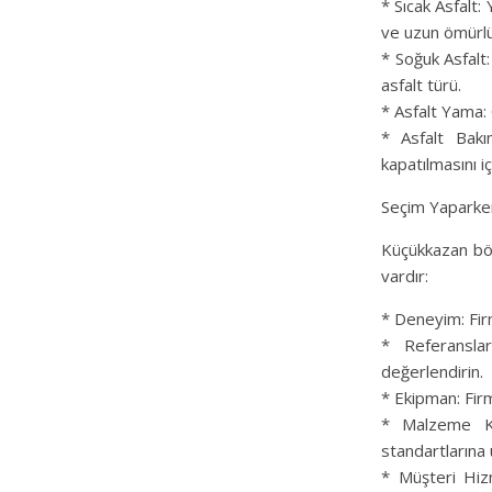
* Sıcak Asfalt: 
ve uzun ömürlü 
* Soğuk Asfalt:
asfalt türü.
* Asfalt Yama: 
* Asfalt Bakı
kapatılmasını i
Seçim Yaparke
Küçükkazan böl
vardır:
* Deneyim: Fir
* Referanslar
değerlendirin.
* Ekipman: Fir
* Malzeme Kal
standartlarına 
* Müşteri Hizm