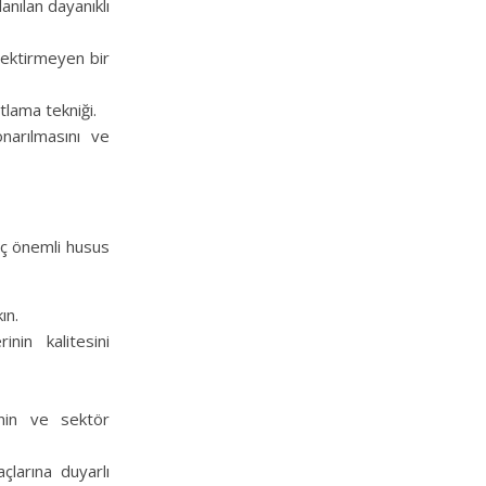
lanılan dayanıklı
erektirmeyen bir
ltlama tekniği.
narılmasını ve
aç önemli husus
ın.
nin kalitesini
enin ve sektör
çlarına duyarlı