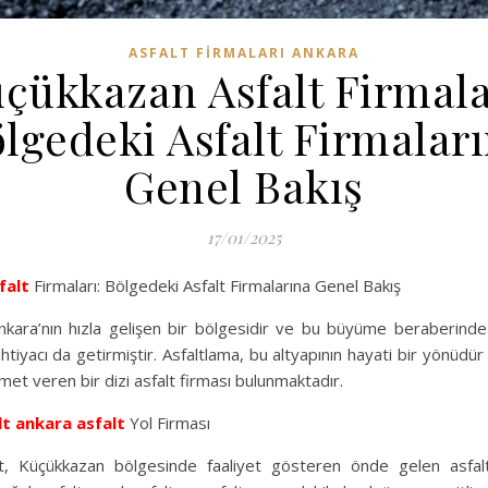
ASFALT FIRMALARI ANKARA
çükkazan Asfalt Firmala
lgedeki Asfalt Firmalar
Genel Bakış
17/01/2025
falt
Firmaları: Bölgedeki Asfalt Firmalarına Genel Bakış
kara’nın hızla gelişen bir bölgesidir ve bu büyüme beraberinde 
ihtiyacı da getirmiştir. Asfaltlama, bu altyapının hayati bir yönüd
et veren bir dizi asfalt firması bulunmaktadır.
lt
ankara asfalt
Yol Firması
, Küçükkazan bölgesinde faaliyet gösteren önde gelen asfalt