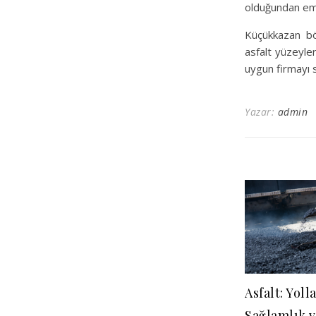
olduğundan emi
Küçükkazan böl
asfalt yüzeyle
uygun firmayı se
Yazar:
admin
Asfalt: Yoll
Sağlamlık 