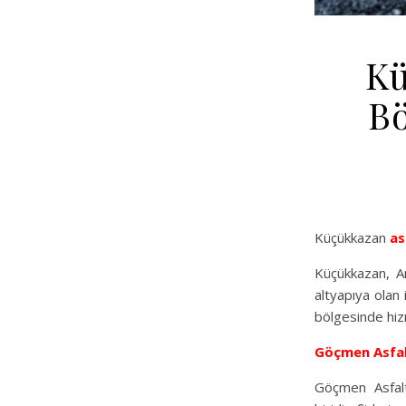
Kü
Bö
Küçükkazan
as
Küçükkazan, An
altyapıya olan 
bölgesinde hizm
Göçmen Asfa
Göçmen Asfalt