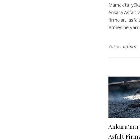
Mamak’ta yüks
Ankara Asfalt 
firmalar, asfa
etmesine yardı
Yazar:
admin
Ankara’nın
Asfalt Firma