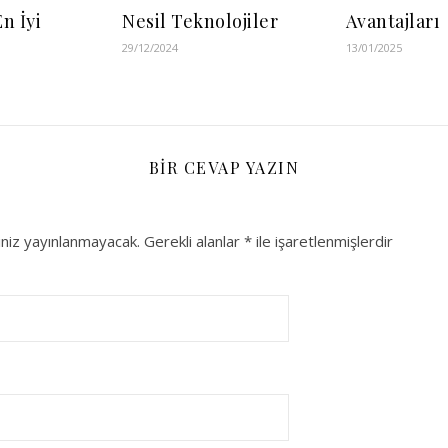
n İyi
Nesil Teknolojiler
Avantajları
29/12/2024
13/01/2025
BIR CEVAP YAZIN
niz yayınlanmayacak.
Gerekli alanlar
*
ile işaretlenmişlerdir