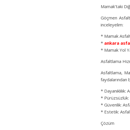
Mamak’taki Di
Göçmen Asfalt’
inceleyelim:
* Mamak Asfaltl
*
ankara asfa
* Mamak Yol Ya
Asfaltlama Hiz
Asfaltlama, Ma
faydalarından b
* Dayanıklılık: 
* Pürüzsüzlük: 
* Güvenlik: Asf
* Estetik: Asfa
Çözüm