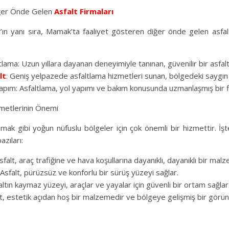
ğer Önde Gelen
Asfalt Firmaları
ın yanı sıra, Mamak’ta faaliyet gösteren diğer önde gelen asfalt
ama: Uzun yıllara dayanan deneyimiyle tanınan, güvenilir bir asfaltl
lt
: Geniş yelpazede asfaltlama hizmetleri sunan, bölgedeki saygın 
pım: Asfaltlama, yol yapımı ve bakım konusunda uzmanlaşmış bir f
metlerinin Önemi
mak gibi yoğun nüfuslu bölgeler için çok önemli bir hizmettir. İşt
azıları:
Asfalt, araç trafiğine ve hava koşullarına dayanıklı, dayanıklı bir mal
Asfalt, pürüzsüz ve konforlu bir sürüş yüzeyi sağlar.
altın kaymaz yüzeyi, araçlar ve yayalar için güvenli bir ortam sağlar
lt, estetik açıdan hoş bir malzemedir ve bölgeye gelişmiş bir görü