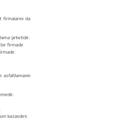
 firmalarını da
ama şirketidir.
bir firmadır.
irmadır.
e asfaltlamanın
zemedir.
.
nüm kazandırır.