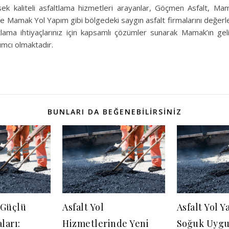
ek kaliteli asfaltlama hizmetleri arayanlar, Göçmen Asfalt, Mam
ve Mamak Yol Yapım gibi bölgedeki saygın asfalt firmalarını değerle
ltlama ihtiyaçlarınız için kapsamlı çözümler sunarak Mamak’ın 
mcı olmaktadır.
BUNLARI DA BEĞENEBILIRSINIZ
 Güçlü
Asfalt Yol
Asfalt Yol 
ları:
Hizmetlerinde Yeni
Soğuk Uygu