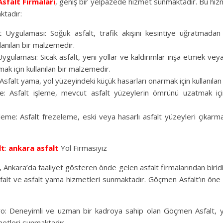
Asfalt Firmaları
, geniş bir yelpazede hizmet sunmaktadır. Bu hiz
ktadır:
 Uygulaması: Soğuk asfalt, trafik akışını kesintiye uğratmadan 
lanılan bir malzemedir.
Uygulaması: Sıcak asfalt, yeni yollar ve kaldırımlar inşa etmek ve
ak için kullanılan bir malzemedir.
Asfalt yama, yol yüzeyindeki küçük hasarları onarmak için kullanılan
e: Asfalt işleme, mevcut asfalt yüzeylerin ömrünü uzatmak için
eme: Asfalt frezeleme, eski veya hasarlı asfalt yüzeyleri çıkarmak
lt
:
ankara asfalt
Yol Firmasıyız
Ankara’da faaliyet gösteren önde gelen asfalt firmalarından biridi
sfalt ve asfalt yama hizmetleri sunmaktadır. Göçmen Asfalt’ın öne ç
: Deneyimli ve uzman bir kadroya sahip olan Göçmen Asfalt, y
metleri sunmaktadır.