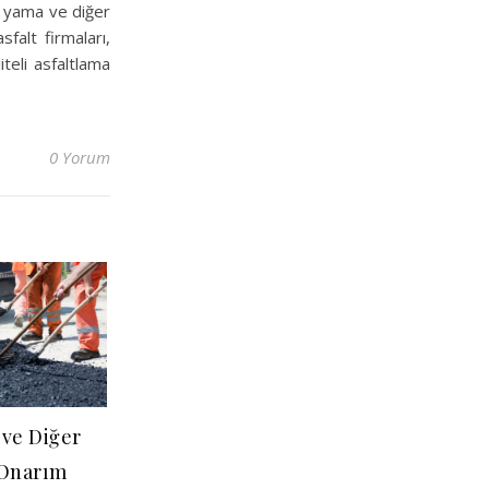
lt yama ve diğer
falt firmaları,
teli asfaltlama
0 Yorum
 ve Diğer
 Onarım