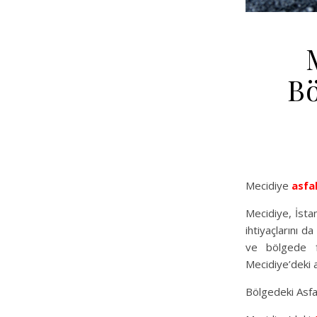
Bö
Mecidiye
asfa
Mecidiye, İstan
ihtiyaçlarını d
ve bölgede f
Mecidiye’deki a
Bölgedeki Asfal