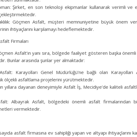
an: Şirket, en son teknoloji ekipmanlar kullanarak verimli ve et
çekleştirmektedir.
klılık: Göçmen Asfalt, müşteri memnuniyetine büyük önem v
nin ihtiyaçlarını karşılamayı hedeflemektedir.
falt Firmaları
çmen Asfalt’ın yanı sıra, bölgede faaliyet gösteren başka önemli a
ır. Bunlar arasında şunlar yer almaktadır:
Asfalt: Karayolları Genel Müdürlüğü’ne bağlı olan Karayolları 
 ölçekli asfaltlama projelerini yürütmektedir.
un yıllara dayanan deneyimiyle Asfalt İş, Mecidiye’de kaliteli asfal
alt: Albayrak Asfalt, bölgedeki önemli asfalt firmalarından bir
metleri vermektedir.
ayıda asfalt firmasına ev sahipliği yapan ve altyapı ihtiyaçlarını k