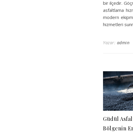
bir ilçedir. Gö
asfaltlama hiz
modern ekipman
hizmetleri sun
Yazar:
admin
Güdül Asfal
Bölgenin En