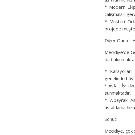
* Modern Ekipm
çalışmaları ger
* Müşteri Oda
projede müşteri
Diğer Önemli As
Mecidiye’de Gö
da bulunmaktad
* Karayolları 
genelinde büyük
* Asfalt İş: Uz
sunmaktadır.
* Albayrak Asf
asfaltlama hiz
Sonuç
Mecidiye, çok s