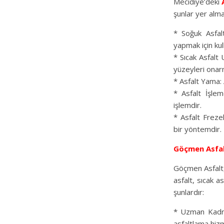
Mecidiye’deki
şunlar yer alma
* Soğuk Asfalt
yapmak için kul
* Sıcak Asfalt 
yüzeyleri onarm
* Asfalt Yama: 
* Asfalt İşlem
işlemdir.
* Asfalt Frezel
bir yöntemdir.
Göçmen Asfa
Göçmen Asfalt, 
asfalt, sıcak a
şunlardır:
* Uzman Kadro
asfaltlama hiz