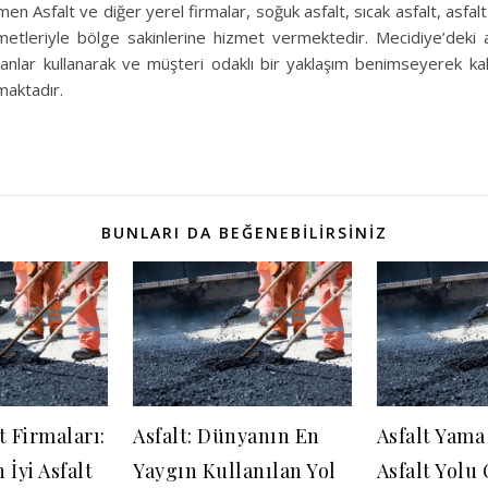
çmen Asfalt ve diğer yerel firmalar, soğuk asfalt, sıcak asfalt, asfa
metleriyle bölge sakinlerine hizmet vermektedir. Mecidiye’deki as
lar kullanarak ve müşteri odaklı bir yaklaşım benimseyerek kali
maktadır.
BUNLARI DA BEĞENEBILIRSINIZ
t Firmaları:
Asfalt: Dünyanın En
Asfalt Yama
 İyi Asfalt
Yaygın Kullanılan Yol
Asfalt Yolu