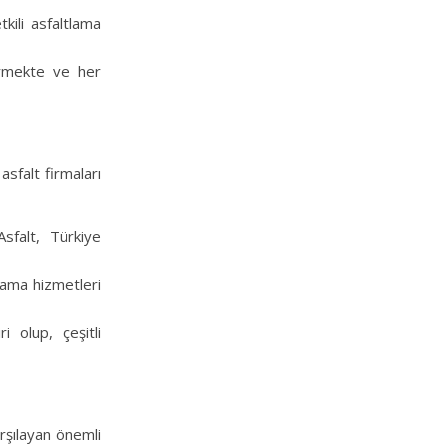
kili asfaltlama
ermekte ve her
sfalt firmaları
Asfalt, Türkiye
tlama hizmetleri
i olup, çeşitli
arşılayan önemli