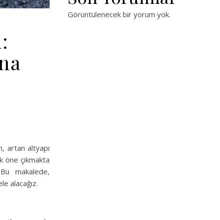
Görüntülenecek bir yorum yok.
:
ına
m, artan altyapı
rak öne çıkmakta
 Bu makalede,
ele alacağız.