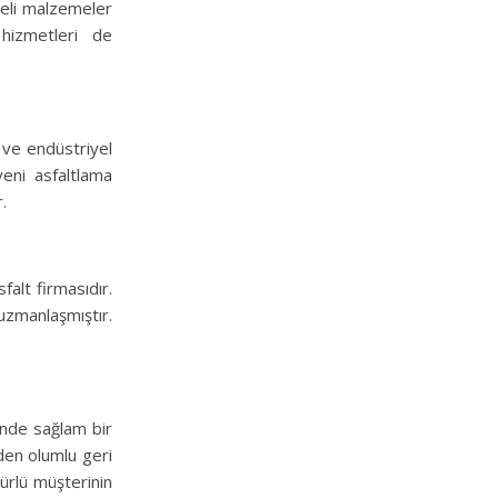
iteli malzemeler
 hizmetleri de
i ve endüstriyel
yeni asfaltlama
.
falt firmasıdır.
uzmanlaşmıştır.
çinde sağlam bir
nden olumlu geri
türlü müşterinin