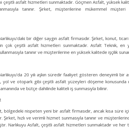
i çeşitli asfalt hizmetleri sunmaktadır. Göçmen Asfalt, yüksek kal
llanmasıyla tanınır. Şirket, müşterilerine mükemmel müşteri
Narlıkuyu’daki bir diğer saygın asfalt firmasıdır. Şirket, konut, ticar
in çok çeşitli asfalt hizmetleri sunmaktadır. Asfalt Teknik, en 
kullanmasıyla tanınır ve müşterilerine en yüksek kalitede işçilik sunar
arlıkuyu’da 20 yılı aşkın süredir faaliyet gösteren deneyimli bir as
ım, yol ve otopark gibi çeşitli asfalt yüzeyleri döşeme konusunda 
amanında ve bütçe dahilinde kaliteli iş sunmasıyla bilinir.
t
t, bölgedeki nispeten yeni bir asfalt firmasıdır, ancak kısa süre i
ir. Şirket, hızlı ve verimli hizmet sunmasıyla tanınır ve müşterileri
ıştır. Narlıkuyu Asfalt, çeşitli asfalt hizmetleri sunmaktadır ve her 