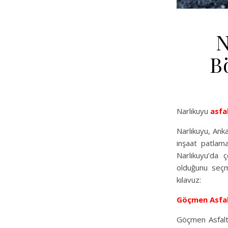
N
B
Narlıkuyu
asfa
Narlıkuyu, Anka
inşaat patlama
Narlıkuyu’da 
olduğunu seçme
kılavuz:
Göçmen Asfa
Göçmen Asfalt,