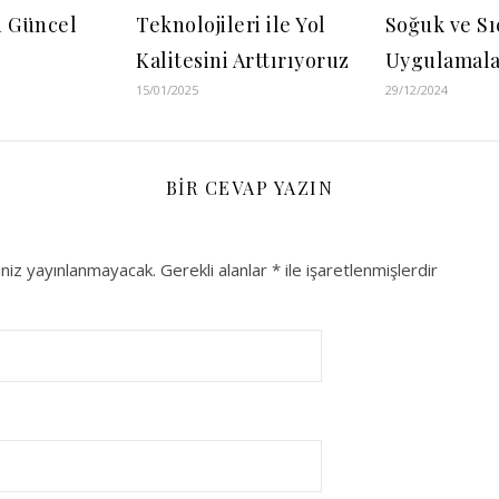
n Güncel
Teknolojileri ile Yol
Soğuk ve Sı
Kalitesini Arttırıyoruz
Uygulamala
15/01/2025
29/12/2024
BIR CEVAP YAZIN
niz yayınlanmayacak.
Gerekli alanlar
*
ile işaretlenmişlerdir