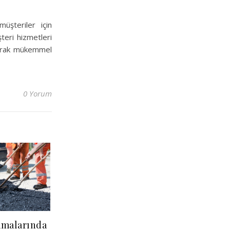
üşteriler için
teri hizmetleri
urarak mükemmel
0 Yorum
amalarında