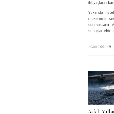
ihtiyaçlarını kar
Yukarıda list
mükemmel seçen
sunmaktadır. A
sonuçlar elde e
Yazar:
admin
Asfalt Yolla