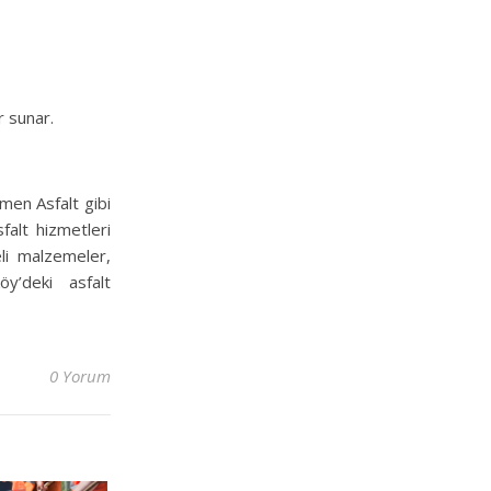
r sunar.
çmen Asfalt gibi
sfalt hizmetleri
teli malzemeler,
y’deki asfalt
0 Yorum