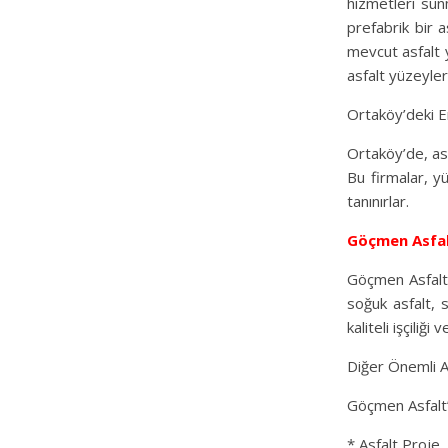
hizmetleri sun
prefabrik bir a
mevcut asfalt y
asfalt yüzeyler
Ortaköy’deki En
Ortaköy’de, asf
Bu firmalar, y
tanınırlar.
Göçmen Asfa
Göçmen Asfalt,
soğuk asfalt, 
kaliteli işçiliği
Diğer Önemli As
Göçmen Asfalt’ı
* Asfalt Proje