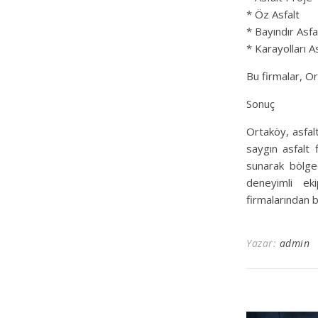
* Öz Asfalt
* Bayındır Asfa
* Karayolları A
Bu firmalar, Or
Sonuç
Ortaköy, asfalt
saygın asfalt f
sunarak bölgede
deneyimli ek
firmalarından b
Yazar:
admin