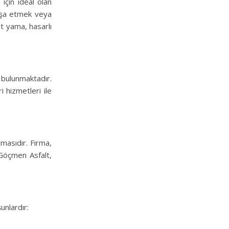
için ideal olan
 inşa etmek veya
lt yama, hasarlı
ı bulunmaktadır.
 hizmetleri ile
masıdır. Firma,
 Göçmen Asfalt,
unlardır: