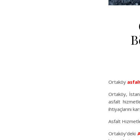
B
Ortaköy
asfal
Ortaköy, İstanb
asfalt hizmetl
ihtiyaçlarını k
Asfalt Hizmetl
Ortaköy’deki
A