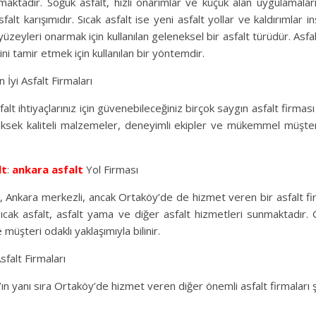
maktadır. Soğuk asfalt, hızlı onarımlar ve küçük alan uygulamaları 
sfalt karışımıdır. Sıcak asfalt ise yeni asfalt yollar ve kaldırımlar
üzeyleri onarmak için kullanılan geleneksel bir asfalt türüdür. Asfa
ini tamir etmek için kullanılan bir yöntemdir.
 İyi Asfalt Firmaları
alt ihtiyaçlarınız için güvenebileceğiniz birçok saygın asfalt firmas
üksek kaliteli malzemeler, deneyimli ekipler ve mükemmel müşteri
lt
:
ankara asfalt
Yol Firması
 Ankara merkezli, ancak Ortaköy’de de hizmet veren bir asfalt fir
sıcak asfalt, asfalt yama ve diğer asfalt hizmetleri sunmaktadır.
 ve müşteri odaklı yaklaşımıyla bilinir.
falt Firmaları
n yanı sıra Ortaköy’de hizmet veren diğer önemli asfalt firmaları ş