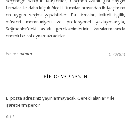
seçeneğe sahiptir. Müşteriler, Göçmen Asfalt gibi saygın
firmalar ile daha küçük ölçekli firmalar arasından ihtiyaçlarına
en uygun seçimi yapabilirler. Bu firmalar, kaliteli işçilik,
müşteri memnuniyeti ve profesyonel yaklaşımlarıyla,
Seğmenler’deki asfalt gereksinimlerinin karşılanmasında
önemli bir rol oynamaktadırlar.
Yazar:
admin
0 Yorum
BIR CEVAP YAZIN
E-posta adresiniz yayınlanmayacak.
Gerekli alanlar
*
ile
işaretlenmişlerdir
Ad
*