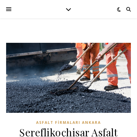
ASFALT FIRMALARI ANKARA
Şereflikoçhisar Asfalt