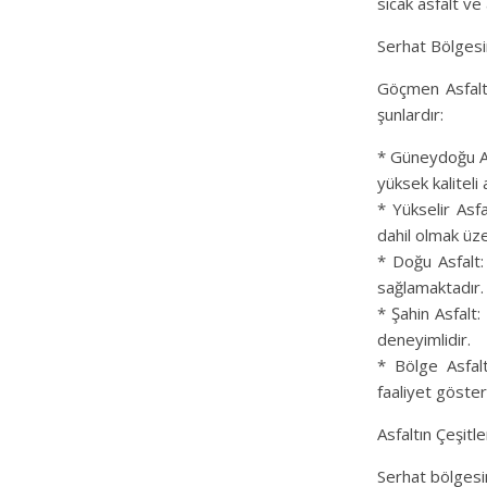
sıcak asfalt ve
Serhat Bölges
Göçmen Asfalt’
şunlardır:
* Güneydoğu Asf
yüksek kaliteli 
* Yükselir Asfa
dahil olmak üze
* Doğu Asfalt:
sağlamaktadır.
* Şahin Asfalt
deneyimlidir.
* Bölge Asfalt
faaliyet göste
Asfaltın Çeşitle
Serhat bölgesind