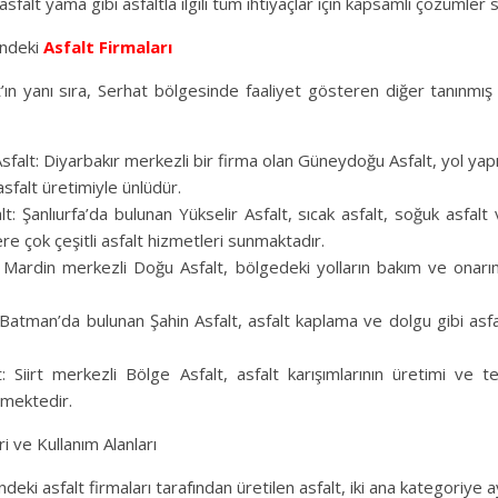
 asfalt yama gibi asfaltla ilgili tüm ihtiyaçlar için kapsamlı çözümler
indeki
Asfalt Firmaları
ın yanı sıra, Serhat bölgesinde faaliyet gösteren diğer tanınmış a
alt: Diyarbakır merkezli bir firma olan Güneydoğu Asfalt, yol yapı
asfalt üretimiyle ünlüdür.
lt: Şanlıurfa’da bulunan Yükselir Asfalt, sıcak asfalt, soğuk asfal
re çok çeşitli asfalt hizmetleri sunmaktadır.
 Mardin merkezli Doğu Asfalt, bölgedeki yolların bakım ve onarım
: Batman’da bulunan Şahin Asfalt, asfalt kaplama ve dolgu gibi asfa
: Siirt merkezli Bölge Asfalt, asfalt karışımlarının üretimi ve te
rmektedir.
ri ve Kullanım Alanları
eki asfalt firmaları tarafından üretilen asfalt, iki ana kategoriye ayr