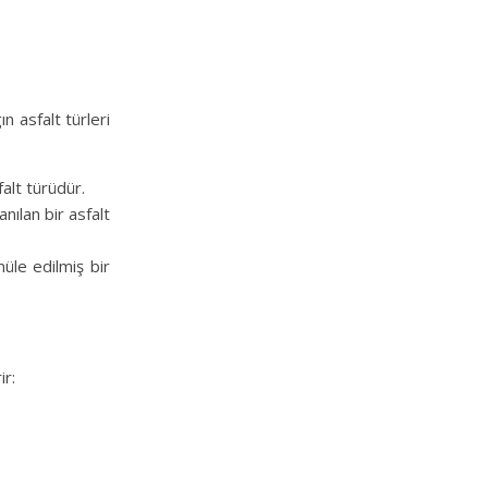
ın asfalt türleri
falt türüdür.
anılan bir asfalt
müle edilmiş bir
ir: