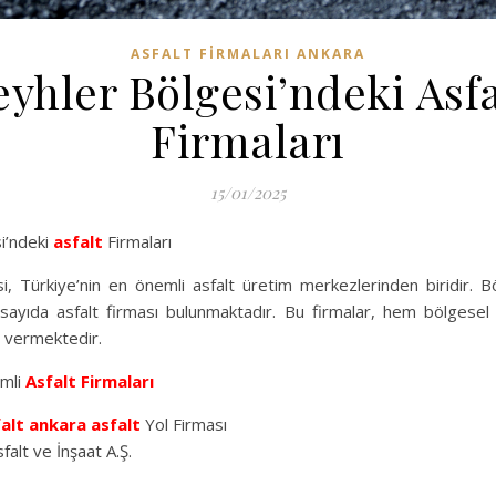
ASFALT FIRMALARI ANKARA
eyhler Bölgesi’ndeki Asfa
Firmaları
15/01/2025
i’ndeki
asfalt
Firmaları
i, Türkiye’nin en önemli asfalt üretim merkezlerinden biridir. B
sayıda asfalt firması bulunmaktadır. Bu firmalar, hem bölgesel
 vermektedir.
mli
Asfalt Firmaları
alt
ankara asfalt
Yol Firması
falt ve İnşaat A.Ş.