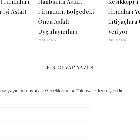
lt Firmaları:
Hanburun Asfalt
Kesikköprü 
 İyi Asfalt
Firmaları: Bölgedeki
Firmaları Y
Öncü Asfalt
İhtiyaçlara
Uygulayıcıları
Veriyor
25/01/2025
24/12/2024
BIR CEVAP YAZIN
niz yayınlanmayacak.
Gerekli alanlar
*
ile işaretlenmişlerdir