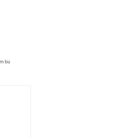
im bu