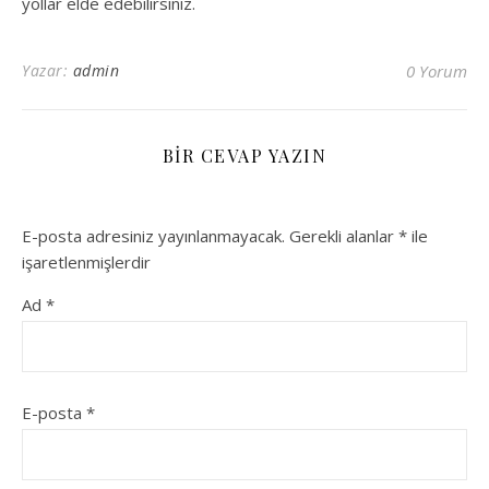
yollar elde edebilirsiniz.
Yazar:
admin
0 Yorum
BIR CEVAP YAZIN
E-posta adresiniz yayınlanmayacak.
Gerekli alanlar
*
ile
işaretlenmişlerdir
Ad
*
E-posta
*