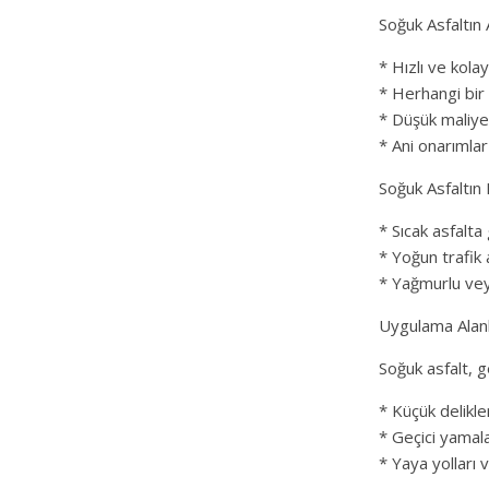
Soğuk Asfaltın 
* Hızlı ve kol
* Herhangi bi
* Düşük maliyet
* Ani onarımlar
Soğuk Asfaltın 
* Sıcak asfalta
* Yoğun trafik 
* Yağmurlu vey
Uygulama Alanl
Soğuk asfalt, g
* Küçük delikle
* Geçici yamal
* Yaya yolları v