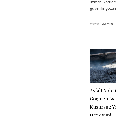
uzman kadromuz
güvenilir çözüm
Yazar:
admin
Asfalt Yolc
Göçmen Asfa
Kusursuz Y
Deneyimi