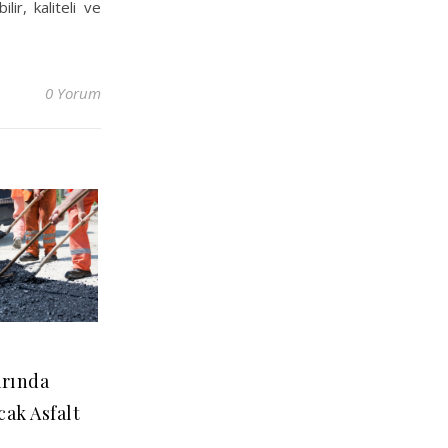
ir, kaliteli ve
0 Yorum
rında
cak Asfalt