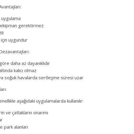
Avantajları:
ay uygulama
r ekipman gerektirmez
li
 için uygundur
Dezavantajları:
 göre daha az dayanıklıdır
altında kalıcı olmaz
a soğuk havalarda sertleşme süresi uzar
arı:
enellikle aşağıdaki uygulamalarda kullanılır:
rin ve çatlakların onarımı
ar
e park alanları