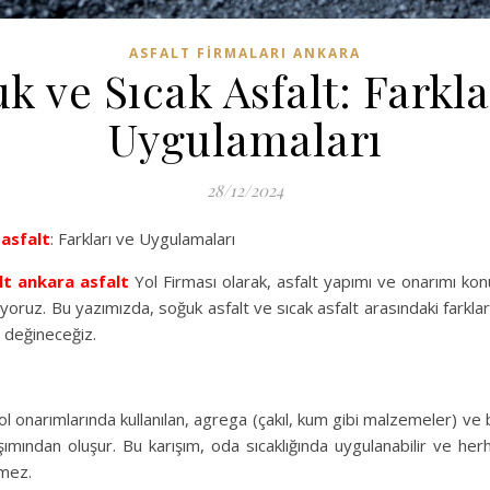
ASFALT FIRMALARI ANKARA
k ve Sıcak Asfalt: Farkla
Uygulamaları
28/12/2024
k
asfalt
: Farkları ve Uygulamaları
lt
ankara asfalt
Yol Firması olarak, asfalt yapımı ve onarımı ko
oruz. Bu yazımızda, soğuk asfalt ve sıcak asfalt arasındaki farklar
 değineceğiz.
ol onarımlarında kullanılan, agrega (çakıl, kum gibi malzemeler) ve 
ımından oluşur. Bu karışım, oda sıcaklığında uygulanabilir ve herh
rmez.