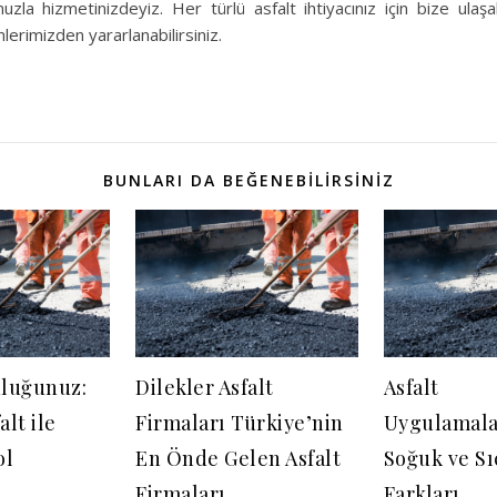
la hizmetinizdeyiz. Her türlü asfalt ihtiyacınız için bize ulaşabil
lerimizden yararlanabilirsiniz.
BUNLARI DA BEĞENEBILIRSINIZ
uluğunuz:
Dilekler Asfalt
Asfalt
lt ile
Firmaları Türkiye’nin
Uygulamala
ol
En Önde Gelen Asfalt
Soğuk ve Sı
Firmaları
Farkları