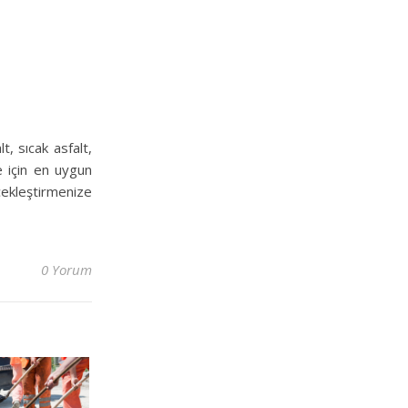
t, sıcak asfalt,
e için en uygun
çekleştirmenize
0 Yorum