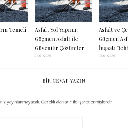
arın Temeli
Asfalt Yol Yapımı:
Asfalt ve Çe
Göçmen Asfalt ile
Göçmen Asfa
Güvenilir Çözümler
İnşaatı Reh
24/01/2025
06/01/2025
BIR CEVAP YAZIN
niz yayınlanmayacak.
Gerekli alanlar
*
ile işaretlenmişlerdir