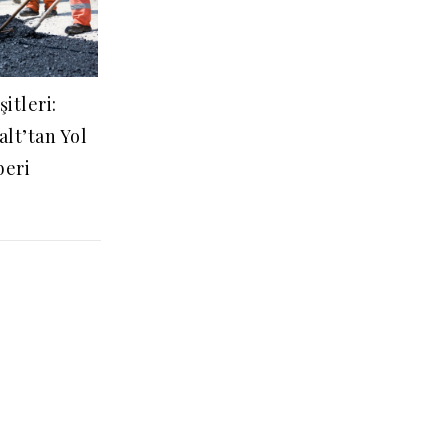
şitleri:
lt’tan Yol
beri