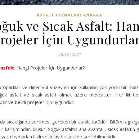
ASFALT FIRMALARI ANKARA
ğuk ve Sıcak Asfalt: Ha
rojeler İçin Uygundurla
18/01/2025
k
asfalt
: Hangi Projeler İçin Uygundurlar?
 otoparklar ve diğer yol yüzeyleri için kullanılan çok yönlü bir mal
oğuk asfalt ve sıcak asfalt olmak üzere mevcuttur. Her iki ti
ptir ve belirli projeler için uygundur.
da sıcaklığında serilmesi gereken bir asfalt türüdür. Bitüm, agreg
r karışımından oluşur. Soğuk asfaltın ana avantajı, sıcak asfaltın g
iyaç duymadan hızlı ve kolay bir şekilde serilebilmesidir.