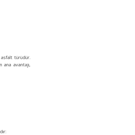
asfalt türüdür.
ın ana avantajı,
dır: