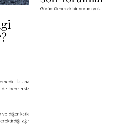
Görüntülenecek bir yorum yok.
ngi
r?
zemedir. İki ana
p de benzersiz
a ve diğer katkı
erektirdiği ağır