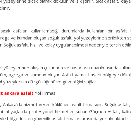
l yüzeylerine sıcak olarak dökülür ve sıkıştırılır. Sıcak asfalt, daya
linir.
sıcak asfaltın kullanılamadığı durumlarda kullanılan bir asfalt
rega ve kumdan oluşan soğuk asfalt, yol yüzeylerine serildikten so
ılır. Soğuk asfalt, hızlı ve kolay uygulanabilmesi nedeniyle tercih edilir
l yüzeylerinde oluşan çukurların ve hasarların onarılmasında kullanı
üm, agrega ve kumdan oluşur. Asfalt yama, hasarlı bölgeye dökülür v
l yüzeylerinin düzgünlüğünü ve güvenliğini sağlar.
lt
ankara asfalt
Yol Firması
 Ankara’da hizmet veren köklü bir asfalt firmasıdır. Soğuk asfalt, 
bi ihtiyaçlarda profesyonel hizmetler sunan Göçmen Asfalt, kalit
le bölgedeki en güvenilir asfalt firmaları arasında yer almaktadır.