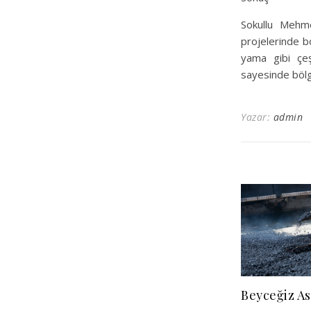
Sokullu Mehme
projelerinde b
yama gibi çeş
sayesinde bölge
Yazar:
admin
Beyceğiz As