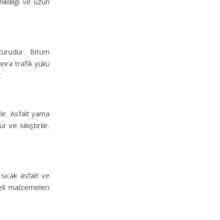
nıklılığı ve uzun
 türüdür. Bitüm
nra trafik yükü
.
lır. Asfalt yama
e sıkıştırılır.
sıcak asfalt ve
eli malzemeleri