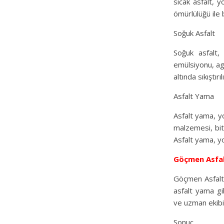
sıcak asfalt, yo
ömürlülüğü ile bi
Soğuk Asfalt
Soğuk asfalt, 
emülsiyonu, ag
altında sıkıştır
Asfalt Yama
Asfalt yama, yo
malzemesi, bit
Asfalt yama, yo
Göçmen Asfa
Göçmen Asfalt,
asfalt yama gi
ve uzman ekibiy
Sonuç