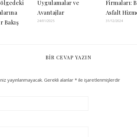
Bölgedeki
Uygulamalar ve
Firmaları: 
alarına
Avantajlar
Asfalt Hizm
24/01/2025
31/12/2024
r Bakış
BIR CEVAP YAZIN
niz yayınlanmayacak.
Gerekli alanlar
*
ile işaretlenmişlerdir