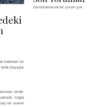
Görüntülenecek bir yorum yok.
edeki
n
k kullanılan bir
rklı ihtiyaçlar
rından biridir.
nmaktadır. Soğuk
kolay bir onarım