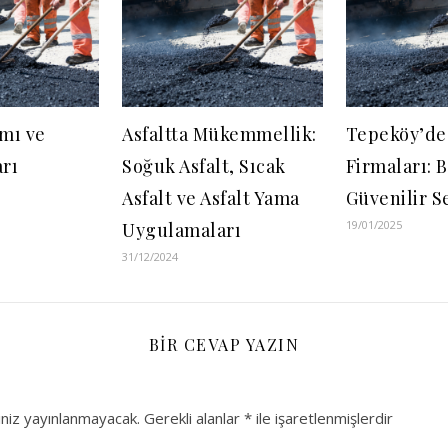
ımı ve
Asfaltta Mükemmellik:
Tepeköy’de 
rı
Soğuk Asfalt, Sıcak
Firmaları: 
Asfalt ve Asfalt Yama
Güvenilir S
19/01/2025
Uygulamaları
31/12/2024
BIR CEVAP YAZIN
niz yayınlanmayacak.
Gerekli alanlar
*
ile işaretlenmişlerdir