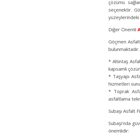
çözümü sağlar.
seçenektir. Gö
yüzeylerindeki
Diğer Önemli
A
Göçmen Asfalt’
bulunmaktadır. 
* Altıntaş Asfa
kapsamlı çözüm
* Taşyapı Asfa
hizmetleri suna
* Toprak Asfa
asfaltlama tekni
Subaşı Asfalt F
Subaşı’nda güv
önemlidir: