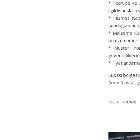
* Tecrübe ve U
ilgili lisanslar
* Hizmet Kapsa
sunduğundan e
* Malzeme Kali
bu uzun ömürlü 
* Müşteri Yoru
güvenilirlikleri
* Fiyatlandırma:
Subaşı bölgesind
ömürlü asfalt y
Yazar:
admin