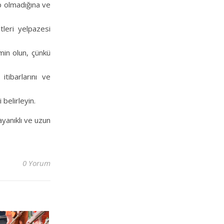
p olmadığına ve
tleri yelpazesi
min olun, çünkü
itibarlarını ve
 belirleyin.
dayanıklı ve uzun
0 Yorum