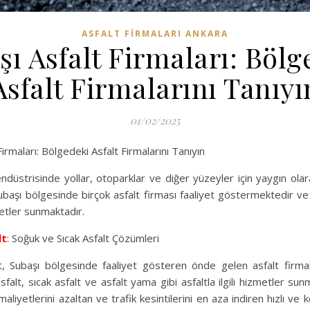
ASFALT FIRMALARI ANKARA
şı Asfalt Firmaları: Bölg
Asfalt Firmalarını Tanıyı
01/02/2025
irmaları: Bölgedeki Asfalt Firmalarını Tanıyın
endüstrisinde yollar, otoparklar ve diğer yüzeyler için yaygın olara
başı bölgesinde birçok asfalt firması faaliyet göstermektedir ve fa
zmetler sunmaktadır.
lt
: Soğuk ve Sıcak Asfalt Çözümleri
 Subaşı bölgesinde faaliyet gösteren önde gelen asfalt firmala
sfalt, sıcak asfalt ve asfalt yama gibi asfaltla ilgili hizmetler su
 maliyetlerini azaltan ve trafik kesintilerini en aza indiren hızlı ve 