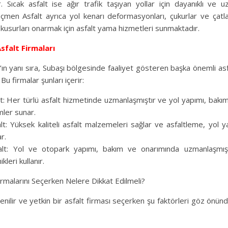
 Sıcak asfalt ise ağır trafik taşıyan yollar için dayanıklı ve 
çmen Asfalt ayrıca yol kenarı deformasyonları, çukurlar ve çatlak
 kusurları onarmak için asfalt yama hizmetleri sunmaktadır.
sfalt Firmaları
ın yanı sıra, Subaşı bölgesinde faaliyet gösteren başka önemli asfa
Bu firmalar şunları içerir:
lt: Her türlü asfalt hizmetinde uzmanlaşmıştır ve yol yapımı, bakı
ler sunar.
lt: Yüksek kaliteli asfalt malzemeleri sağlar ve asfaltleme, yol 
r.
lt: Yol ve otopark yapımı, bakım ve onarımında uzmanlaşmıştı
kleri kullanır.
irmalarını Seçerken Nelere Dikkat Edilmeli?
enilir ve yetkin bir asfalt firması seçerken şu faktörleri göz önü