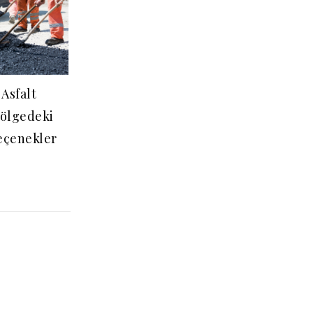
Asfalt
Bölgedeki
eçenekler