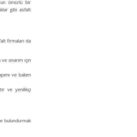
uzun ömürlü bir
lar gibi asfalt
lt firmaları da
m ve onarım için
yapımı ve bakım
r ve yenilikçi
nde bulundurmak