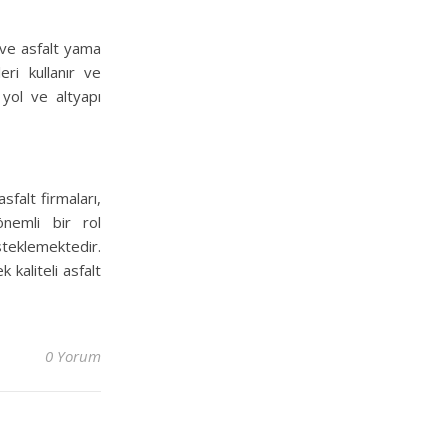
t ve asfalt yama
eri kullanır ve
 yol ve altyapı
falt firmaları,
önemli bir rol
teklemektedir.
kaliteli asfalt
0 Yorum