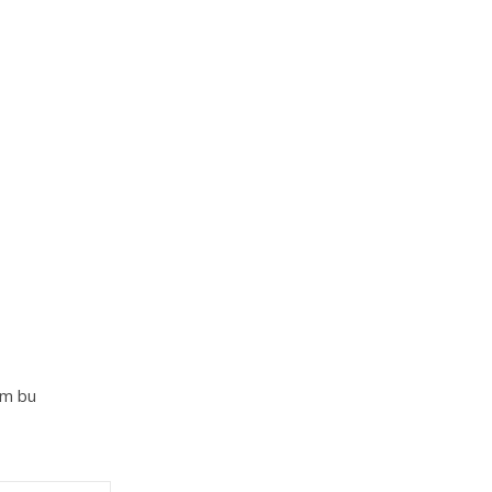
im bu