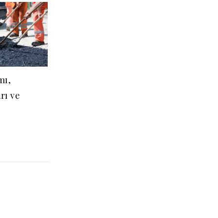
mı,
rı ve