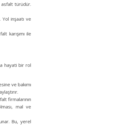
 asfalt türüdür.
 Yol inşaatı ve
alt karışımı ile
 hayati bir rol
lmesine ve bakımı
ylaştırır.
alt firmalarının
olması, mal ve
sunar. Bu, yerel