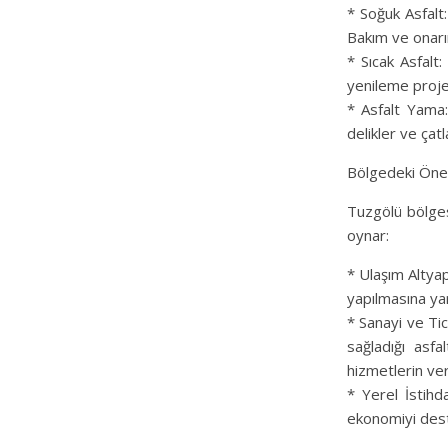
* Soğuk Asfalt:
Bakım ve onarım 
* Sıcak Asfalt
yenileme projel
* Asfalt Yama: 
delikler ve çatl
Bölgedeki Ön
Tuzgölü bölges
oynar:
* Ulaşım Altyapı
yapılmasına yard
* Sanayi ve Tic
sağladığı asf
hizmetlerin ver
* Yerel İstihda
ekonomiyi deste