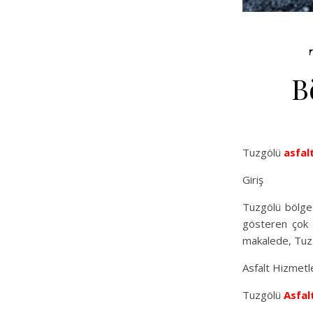
B
Tuzgölü
asfal
Giriş
Tuzgölü bölges
gösteren çok s
makalede, Tuzgö
Asfalt Hizmetl
Tuzgölü
Asfal