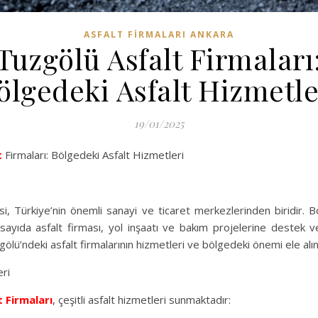
ASFALT FIRMALARI ANKARA
Tuzgölü Asfalt Firmaları
ölgedeki Asfalt Hizmetle
19/01/2025
t
Firmaları: Bölgedeki Asfalt Hizmetleri
i, Türkiye’nin önemli sanayi ve ticaret merkezlerinden biridir. B
ayıda asfalt firması, yol inşaatı ve bakım projelerine destek 
lü’ndeki asfalt firmalarının hizmetleri ve bölgedeki önemi ele alın
eri
t Firmaları
, çeşitli asfalt hizmetleri sunmaktadır: