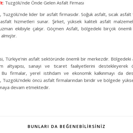
lt
: Tuzgölü’nde Önde Gelen Asfalt Firması
Tuzgölü’nde lider bir asfalt firmasıdır. Soğuk asfalt, sıcak asfal
asfalt hizmetleri sunar. Şirket, yüksek kaliteli asfalt malzemel
uzman ekibiyle çalışır. Göçmen Asfalt, bölgedeki birçok önemli
almıştır.
i, Türkiye’nin asfalt sektöründe önemli bir merkezdir. Bölgedeki as
ım altyapısı, sanayi ve ticaret faaliyetlerini destekleyerek 
 Bu firmalar, yerel istihdam ve ekonomik kalkınmayı da des
 Tuzgölü’ndeki öncü asfalt firmalarından biridir ve bölgede yüksek 
nmaya devam etmektedir.
BUNLARI DA BEĞENEBILIRSINIZ