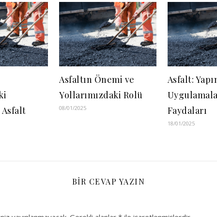
Asfaltın Önemi ve
Asfalt: Yapı
ki
Yollarımızdaki Rolü
Uygulamala
08/01/2025
Asfalt
Faydaları
18/01/2025
BIR CEVAP YAZIN
niz yayınlanmayacak.
Gerekli alanlar
*
ile işaretlenmişlerdir