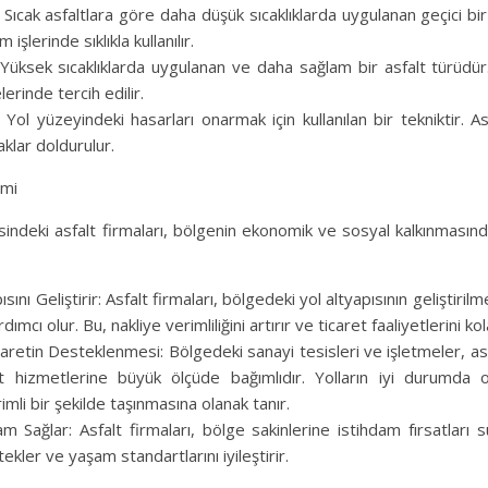
 Sıcak asfaltlara göre daha düşük sıcaklıklarda uygulanan geçici bir
işlerinde sıklıkla kullanılır.
: Yüksek sıcaklıklarda uygulanan ve daha sağlam bir asfalt türüdür.
erinde tercih edilir.
Yol yüzeyindeki hasarları onarmak için kullanılan bir tekniktir. Asf
aklar doldurulur.
emi
indeki asfalt firmaları, bölgenin ekonomik ve sosyal kalkınmasında
sını Geliştirir: Asfalt firmaları, bölgedeki yol altyapısının geliştiri
ımcı olur. Bu, nakliye verimliliğini artırır ve ticaret faaliyetlerini kola
aretin Desteklenmesi: Bölgedeki sanayi tesisleri ve işletmeler, asf
alt hizmetlerine büyük ölçüde bağımlıdır. Yolların iyi durumda 
imli bir şekilde taşınmasına olanak tanır.
m Sağlar: Asfalt firmaları, bölge sakinlerine istihdam fırsatları 
kler ve yaşam standartlarını iyileştirir.