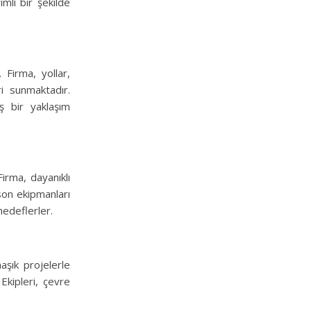
mli bir şekilde
 Firma, yollar,
ri sunmaktadır.
ş bir yaklaşım
Firma, dayanıklı
son ekipmanları
 hedeflerler.
aşık projelerle
kipleri, çevre