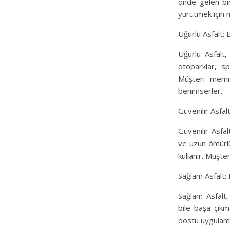
önde gelen bir
yürütmek için 
Uğurlu Asfalt: 
Uğurlu Asfalt,
otoparklar, sp
Müşteri memnu
benimserler.
Güvenilir Asfal
Güvenilir Asfal
ve uzun ömürlü
kullanır. Müşter
Sağlam Asfalt:
Sağlam Asfalt,
bile başa çık
dostu uygulamal