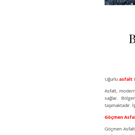
B
Uğurlu
asfalt
F
Asfalt, modern
sağlar. Bölge
taşımaktadır. İ
Göçmen Asfa
Göçmen Asfalt,