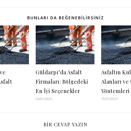
BUNLARI DA BEĞENEBILIRSINIZ
ve
Güldarpı’da Asfalt
Asfaltın Ku
sfalt
Firmaları: Bölgedeki
Alanları v
En İyi Seçenekler
Yöntemleri
04/01/2025
19/01/2025
BIR CEVAP YAZIN