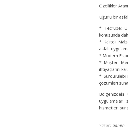
Özellikler Ara
Uğurlu bir asf
* Tecrübe: Uz
konusunda daha
* Kaliteli Mal
asfalt uygulama
* Modern Ekipm
* Müşteri Mem
ihtiyaçlarını kar
* Sürdürülebil
çözümleri suna
Bölgenizdeki 
uygulamaları s
hizmetleri sunar
Yazar:
admin