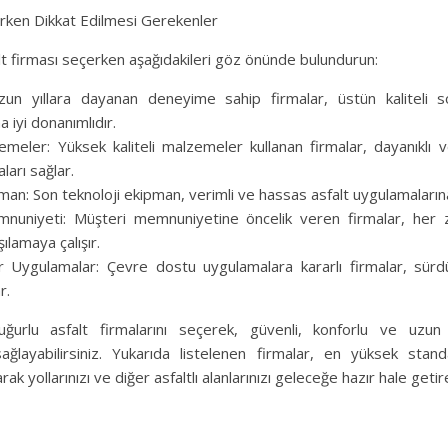
nırken Dikkat Edilmesi Gerekenler
alt firması seçerken aşağıdakileri göz önünde bulundurun:
un yıllara dayanan deneyime sahip firmalar, üstün kaliteli 
 iyi donanımlıdır.
zemeler: Yüksek kaliteli malzemeler kullanan firmalar, dayanıklı
ları sağlar.
an: Son teknoloji ekipman, verimli ve hassas asfalt uygulamalarına
nuniyeti: Müşteri memnuniyetine öncelik veren firmalar, her
şılamaya çalışır.
ir Uygulamalar: Çevre dostu uygulamalara kararlı firmalar, sürdür
r.
uğurlu asfalt firmalarını seçerek, güvenli, konforlu ve uzun
ağlayabilirsiniz. Yukarıda listelenen firmalar, en yüksek stand
ak yollarınızı ve diğer asfaltlı alanlarınızı geleceğe hazır hale getir