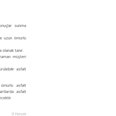
sonuçlar sunma
 ve uzun ömürlü
 olanak tanır.
 zaman müşteri
ülebilir asfalt
 ömürlü asfalt
artlarda asfalt
ecektir.
0 Yorum