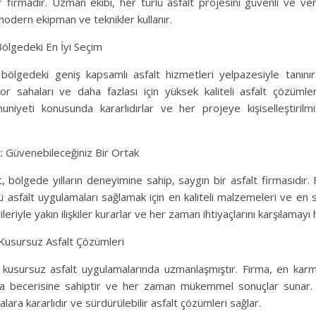
 firmadır. Uzman ekibi, her türlü asfalt projesini güvenli ve veri
modern ekipman ve teknikler kullanır.
Bölgedeki En İyi Seçim
 bölgedeki geniş kapsamlı asfalt hizmetleri yelpazesiyle tanınır.
or sahaları ve daha fazlası için yüksek kaliteli asfalt çözümle
niyeti konusunda kararlıdırlar ve her projeye kişiselleştirilmi
t: Güvenebileceğiniz Bir Ortak
t, bölgede yılların deneyimine sahip, saygın bir asfalt firmasıdır. 
 asfalt uygulamaları sağlamak için en kaliteli malzemeleri ve en 
ileriyle yakın ilişkiler kurarlar ve her zaman ihtiyaçlarını karşılamayı
 Kusursuz Asfalt Çözümleri
 kusursuz asfalt uygulamalarında uzmanlaşmıştır. Firma, en karm
ma becerisine sahiptir ve her zaman mükemmel sonuçlar sunar. E
ara kararlıdır ve sürdürülebilir asfalt çözümleri sağlar.