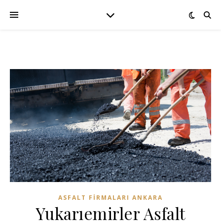
ASFALT FIRMALARI ANKARA
Yukarıemirler Asfalt