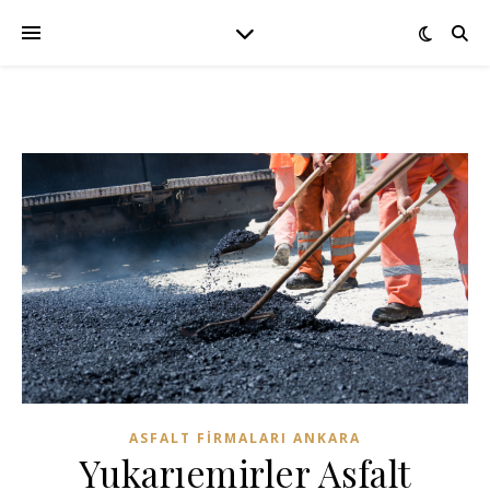
ASFALT FIRMALARI ANKARA
Yukarıemirler Asfalt