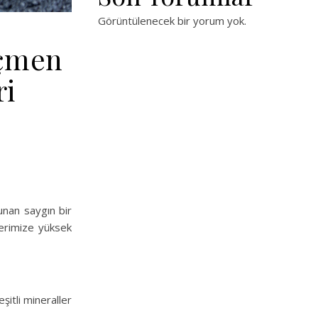
Görüntülenecek bir yorum yok.
öçmen
ri
unan saygın bir
lerimize yüksek
şitli mineraller