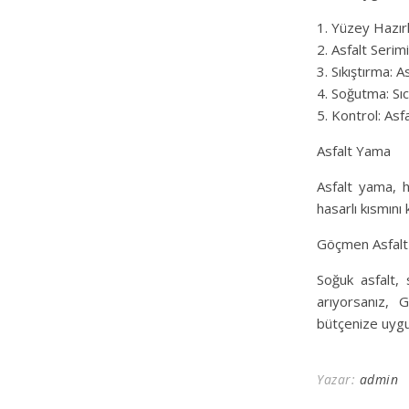
1. Yüzey Hazırl
2. Asfalt Serimi
3. Sıkıştırma: A
4. Soğutma: Sıc
5. Kontrol: Asfa
Asfalt Yama
Asfalt yama, ha
hasarlı kısmını
Göçmen Asfalt i
Soğuk asfalt, 
arıyorsanız, 
bütçenize uygun
Yazar:
admin