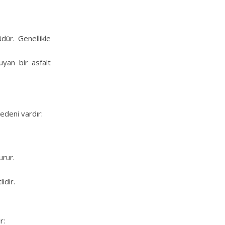
dür. Genellikle
uyan bir asfalt
edeni vardır:
urur.
idir.
r: