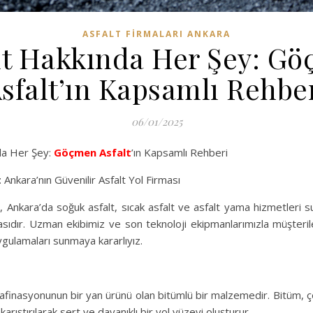
ASFALT FIRMALARI ANKARA
lt Hakkında Her Şey: G
sfalt’ın Kapsamlı Rehbe
06/01/2025
a Her Şey:
Göçmen Asfalt
’ın Kapsamlı Rehberi
Ankara’nın Güvenilir Asfalt Yol Firması
 Ankara’da soğuk asfalt, sıcak asfalt ve asfalt yama hizmetleri s
masıdır. Uzman ekibimiz ve son teknoloji ekipmanlarımızla müşteri
 uygulamaları sunmaya kararlıyız.
rafinasyonunun bir yan ürünü olan bitümlü bir malzemedir. Bitüm, çe
arıştırılarak sert ve dayanıklı bir yol yüzeyi oluşturur.