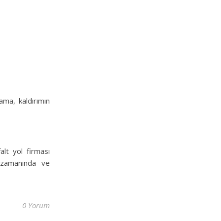
Yama, kaldırımın
alt yol firması
i zamanında ve
0 Yorum