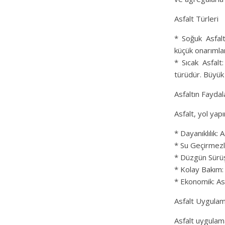
Asfalt Türleri
* Soğuk Asfalt
küçük onarımlar 
* Sıcak Asfalt
türüdür. Büyük p
Asfaltın Faydal
Asfalt, yol yap
* Dayanıklılık: 
* Su Geçirmezli
* Düzgün Sürüş
* Kolay Bakım: A
* Ekonomik: Asf
Asfalt Uygulam
Asfalt uygulama