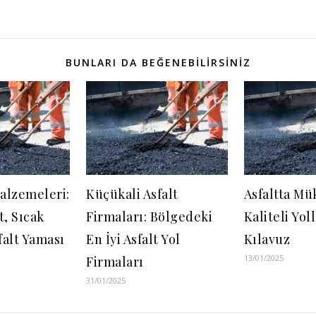
BUNLARI DA BEĞENEBILIRSINIZ
Malzemeleri:
Küçükali Asfalt
Asfaltta Mü
t, Sıcak
Firmaları: Bölgedeki
Kaliteli Yoll
falt Yaması
En İyi Asfalt Yol
Kılavuz
13/01/2025
Firmaları
31/01/2025