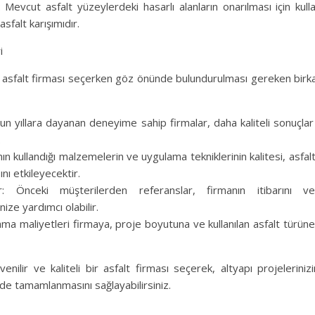
 Mevcut asfalt yüzeylerdeki hasarlı alanların onarılması için kull
 asfalt karışımıdır.
i
 asfalt firması seçerken göz önünde bulundurulması gereken birka
n yıllara dayanan deneyime sahip firmalar, daha kaliteli sonuçlar 
.
ın kullandığı malzemelerin ve uygulama tekniklerinin kalitesi, asfaltı
ı etkileyecektir.
: Önceki müşterilerden referanslar, firmanın itibarını ve
ze yardımcı olabilir.
lama maliyetleri firmaya, proje boyutuna ve kullanılan asfalt türüne
enilir ve kaliteli bir asfalt firması seçerek, altyapı projelerini
ilde tamamlanmasını sağlayabilirsiniz.