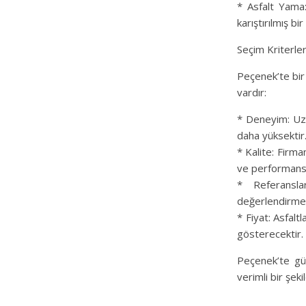
* Asfalt Yama:
karıştırılmış bir
Seçim Kriterler
Peçenek’te bir
vardır:
* Deneyim: Uzu
daha yüksektir
* Kalite: Firman
ve performansın
* Referanslar
değerlendirmeni
* Fiyat: Asfalt
gösterecektir.
Peçenek’te güv
verimli bir şek