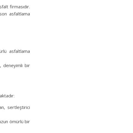
alt firmasıdır.
 son asfaltlama
ürlü asfaltlama
 deneyimli bir
aktadır:
n, sertleştirici
e uzun ömürlü bir