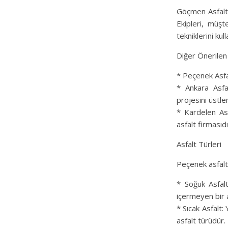
Göçmen Asfalt,
Ekipleri, müşt
tekniklerini kul
Diğer Önerile
* Peçenek Asfa
* Ankara Asfal
projesini üstl
* Kardelen As
asfalt firmasıdı
Asfalt Türleri
Peçenek asfalt 
* Soğuk Asfalt:
içermeyen bir a
* Sıcak Asfalt: 
asfalt türüdür.