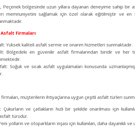
 Peçenek bölgesinde uzun yıllara dayanan deneyime sahip bir asf
eri memnuniyetini sağlamak için özel olarak eğitilmiştir ve en
lanmaktadır.
n
Asfalt Firmaları
:
lt: Yüksek kaliteli asfalt serme ve onarım hizmetleri sunmaktadır.
t: Bölgedeki en güvenilir asfalt firmalarından biridir ve her t
enmektedir.
falt: Soğuk ve sıcak asfalt uygulamaları konusunda uzmanlaşmış,
r.
firmaları, müşterilerin ihtiyaçlarına uygun çeşitli asfalt türleri sunm
 Çukurların ve çatlakların hızlı bir şekilde onarılması için kullanıla
sfalt türüdür.
Yeni yolların ve otoparkların inşası için kullanılan, daha dayanıklı v