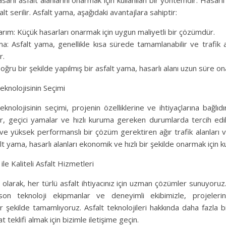
arlı asfalt alanlarını onarmak için kullanılan bir yöntemdir. Hasarlı 
lt serilir. Asfalt yama, aşağıdaki avantajlara sahiptir:
rım: Küçük hasarları onarmak için uygun maliyetli bir çözümdür.
ma: Asfalt yama, genellikle kısa sürede tamamlanabilir ve trafik 
r.
Doğru bir şekilde yapılmış bir asfalt yama, hasarlı alanı uzun süre ona
eknolojisinin Seçimi
knolojisinin seçimi, projenin özelliklerine ve ihtiyaçlarına bağlıdı
r, geçici yamalar ve hızlı kuruma gereken durumlarda tercih edilir
ve yüksek performanslı bir çözüm gerektiren ağır trafik alanları v
 yama, hasarlı alanları ekonomik ve hızlı bir şekilde onarmak için kull
le Kaliteli Asfalt Hizmetleri
larak, her türlü asfalt ihtiyacınız için uzman çözümler sunuyoruz.
on teknoloji ekipmanlar ve deneyimli ekibimizle, projelerin
r şekilde tamamlıyoruz. Asfalt teknolojileri hakkında daha fazla b
at teklifi almak için bizimle iletişime geçin.