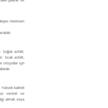
alan çıkarılır ve
akışını minimum
rabilir.
r. Soğuk asfalt,
. Sıcak asfalt,
e otoyollar için
anılır.
 Yüksek kaliteli
izi verimli ve
ilgi almak veya