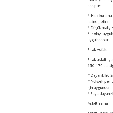
sahiptir:
* Hızlı kuruma:
haline getirir.
* Düşük maliye
* Kolay uygul
uygulanabilir.
Sıcak Asfalt
Sıcak asfalt, y
150-170 santigr
* Dayanıklılık:
* Yüksek perfo
için uygundur.
* Suya dayanıkl
Asfalt Yama