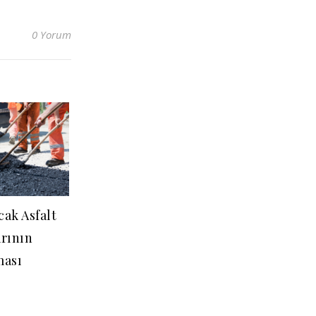
0 Yorum
cak Asfalt
rının
ması