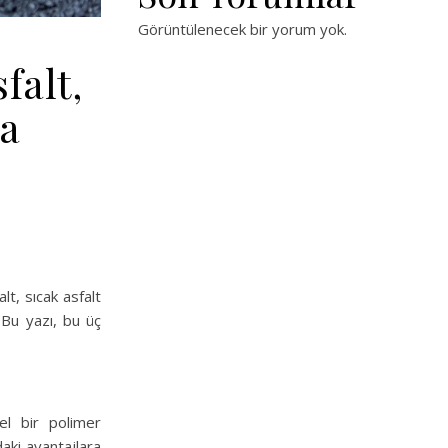
Görüntülenecek bir yorum yok.
falt,
ma
lt, sıcak asfalt
 Bu yazı, bu üç
zel bir polimer
aki avantajlara