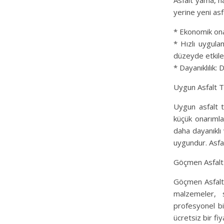
Asfalt yama, has
yerine yeni asfa
* Ekonomik ona
* Hızlı uygula
düzeyde etkile
* Dayanıklılık: 
Uygun Asfalt T
Uygun asfalt te
küçük onarımla
daha dayanıklı 
uygundur. Asfalt
Göçmen Asfalt i
Göçmen Asfalt o
malzemeler, s
profesyonel bi
ücretsiz bir fiy