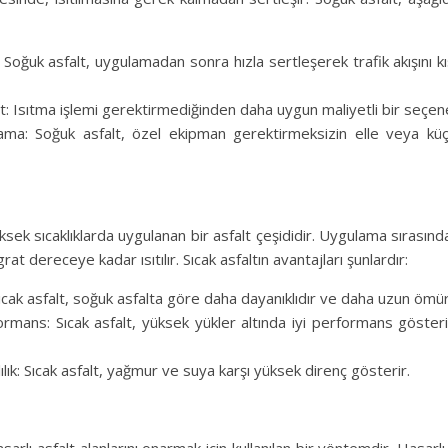
 Soğuk asfalt, uygulamadan sonra hızla sertleşerek trafik akışını 
t: Isıtma işlemi gerektirmediğinden daha uygun maliyetli bir seçene
ama: Soğuk asfalt, özel ekipman gerektirmeksizin elle veya küç
üksek sıcaklıklarda uygulanan bir asfalt çeşididir. Uygulama sırasında
at dereceye kadar ısıtılır. Sıcak asfaltın avantajları şunlardır:
 Sıcak asfalt, soğuk asfalta göre daha dayanıklıdır ve daha uzun ömür
rmans: Sıcak asfalt, yüksek yükler altında iyi performans gösterir
ılık: Sıcak asfalt, yağmur ve suya karşı yüksek direnç gösterir.