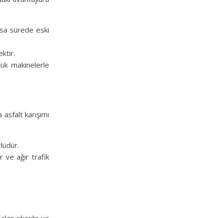
kısa sürede eski
ktir.
ük makinelerle
 asfalt karışımı
lüdür.
 ve ağır trafik