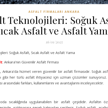
ASFALT FIRMALARI ANKARA
lt Teknolojileri: Soğuk As
ıcak Asfalt ve Asfalt Ya
16/01/2025
ileri: Soğuk Asfalt, Sıcak Asfalt ve Asfalt Yama
lt
: Ankara’nın Güvenilir Asfalt Firması
Ankara’da hizmet veren güvenilir bir asfalt firmasıdır. Soğuk asfa
 gibi her türlü asfalt ihtiyacınız için uzman çözümler sunuyoruz.
si arasındaki farkları, kullanımlarını ve avantajlarını inceleyecektir.
oda sıcaklığında uygulanabilen bir asfalt çeşididir. Asfaltın ö
esinde, ısıtılmasına gerek kalmadan sertleşir. Soğuk asfalt, aşağıd