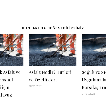
BUNLARI DA BEĞENEBILIRSINIZ
k Asfalt ve
Asfalt Nedir? Türleri
Soğuk ve Sı
 Asfalt
ve Özellikleri
Uygulamala
18/01/2025
 için
Karşılaştır
01/01/2025
ılavuz