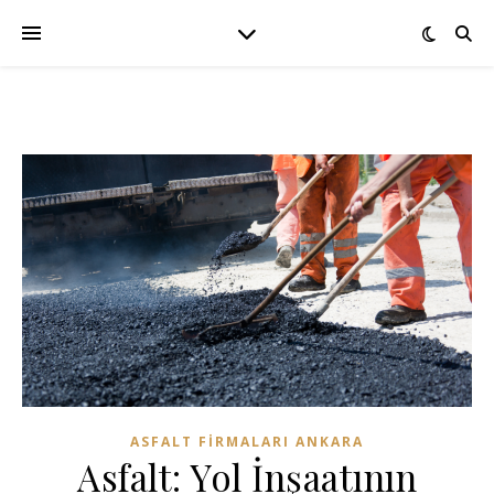
ASFALT FIRMALARI ANKARA
Asfalt: Yol İnşaatının