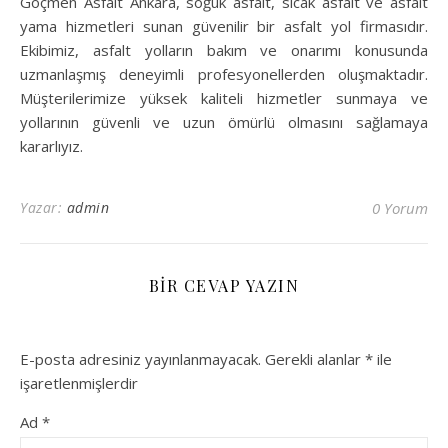
Göçmen Asfalt Ankara, soğuk asfalt, sıcak asfalt ve asfalt
yama hizmetleri sunan güvenilir bir asfalt yol firmasıdır.
Ekibimiz, asfalt yolların bakım ve onarımı konusunda
uzmanlaşmış deneyimli profesyonellerden oluşmaktadır.
Müşterilerimize yüksek kaliteli hizmetler sunmaya ve
yollarının güvenli ve uzun ömürlü olmasını sağlamaya
kararlıyız.
Yazar:
admin
0 Yorum
BIR CEVAP YAZIN
E-posta adresiniz yayınlanmayacak.
Gerekli alanlar
*
ile
işaretlenmişlerdir
Ad
*