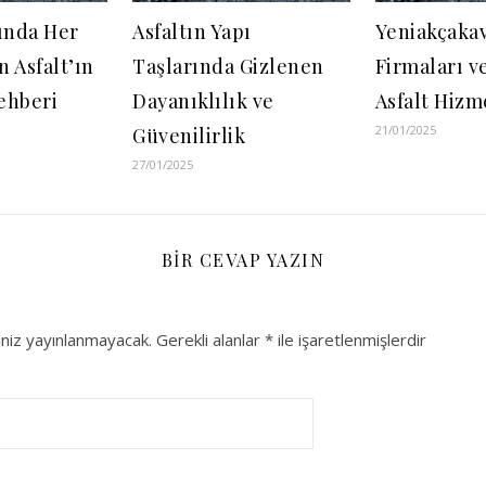
ında Her
Asfaltın Yapı
Yeniakçakav
 Asfalt’ın
Taşlarında Gizlenen
Firmaları v
ehberi
Dayanıklılık ve
Asfalt Hizm
21/01/2025
Güvenilirlik
27/01/2025
BIR CEVAP YAZIN
niz yayınlanmayacak.
Gerekli alanlar
*
ile işaretlenmişlerdir