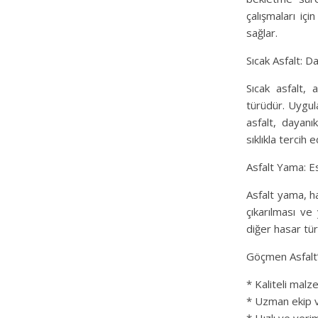
çalışmaları içi
sağlar.
Sıcak Asfalt: 
Sıcak asfalt, 
türüdür. Uygul
asfalt, dayanı
sıklıkla tercih ed
Asfalt Yama: Es
Asfalt yama, ha
çıkarılması ve 
diğer hasar tür
Göçmen Asfalt’
* Kaliteli malz
* Uzman ekip 