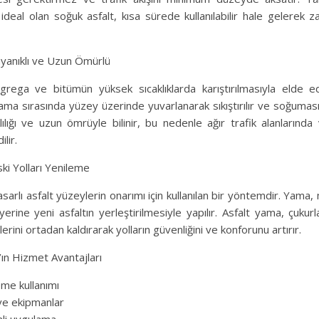
n ideal olan soğuk asfalt, kısa sürede kullanılabilir hale gelerek
Dayanıklı ve Uzun Ömürlü
agrega ve bitümün yüksek sıcaklıklarda karıştırılmasıyla elde ed
ama sırasında yüzey üzerinde yuvarlanarak sıkıştırılır ve soğuması 
klılığı ve uzun ömrüyle bilinir, bu nedenle ağır trafik alanlarında
ilir.
ki Yolları Yenileme
sarlı asfalt yüzeylerin onarımı için kullanılan bir yöntemdir. Yama,
yerine yeni asfaltın yerleştirilmesiyle yapılır. Asfalt yama, çukurl
lerini ortadan kaldırarak yolların güvenliğini ve konforunu artırır.
ın Hizmet Avantajları
eme kullanımı
ve ekipmanlar