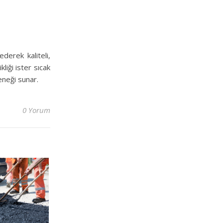
ederek kaliteli,
kliği ister sıcak
çeneği sunar.
0 Yorum