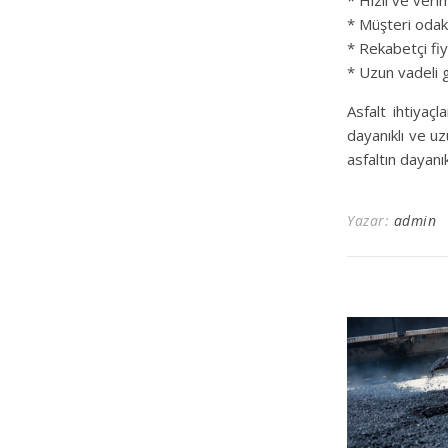
* Hızlı ve veri
* Müşteri odakl
* Rekabetçi fiy
* Uzun vadeli 
Asfalt ihtiyaçl
dayanıklı ve uzu
asfaltın dayanık
Yazar:
admin