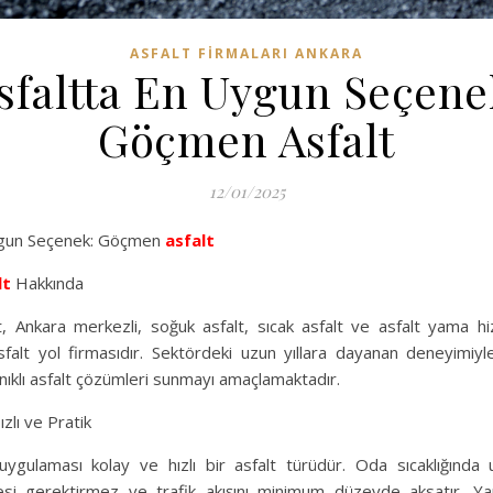
ASFALT FIRMALARI ANKARA
sfaltta En Uygun Seçene
Göçmen Asfalt
12/01/2025
ygun Seçenek: Göçmen
asfalt
lt
Hakkında
, Ankara merkezli, soğuk asfalt, sıcak asfalt ve asfalt yama hi
asfalt yol firmasıdır. Sektördeki uzun yıllara dayanan deneyimiyl
anıklı asfalt çözümleri sunmayı amaçlamaktadır.
ızlı ve Pratik
uygulaması kolay ve hızlı bir asfalt türüdür. Oda sıcaklığında u
si gerektirmez ve trafik akışını minimum düzeyde aksatır. 