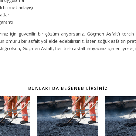
mli uygulama
ı hizmet anlayışı
atlar
garanti
arınız için güvenilir bir çözüm arıyorsanız, Göçmen Asfalt’ı tercih 
n ömürlü bir asfalt yol elde edebilirsiniz. İster soğuk asfaltın prati
lılığı olsun, Göçmen Asfalt, her türlü asfalt ihtiyacınız için en iyi se
BUNLARI DA BEĞENEBILIRSINIZ