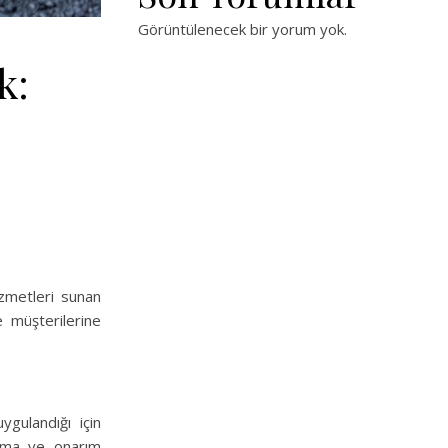
Görüntülenecek bir yorum yok.
k:
zmetleri sunan
e müşterilerine
ygulandığı için
Yama ve onarım