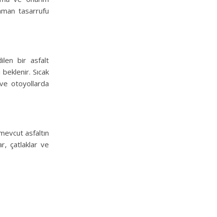
 zaman tasarrufu
ilen bir asfalt
beklenir. Sıcak
 ve otoyollarda
 mevcut asfaltın
ar, çatlaklar ve