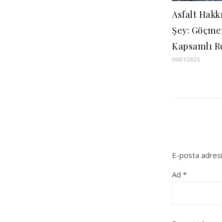
Asfalt Hakk
Şey: Göçmen
Kapsamlı R
06/01/2025
E-posta adresi
Ad
*