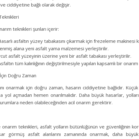
ve ciddiyetine bağlı olarak değişir.
Teknikleri
arım teknikleri şunları içerir:
sarlı asfaltın yüzey tabakasını çıkarmak için frezeleme makinesi kul
nmiş alana yeni asfalt yama malzemesi yerleştirilir.
ut asfalt yüzeyinin üzerine yeni bir asfalt tabakası yerleştirilir.
faltın tüm kalınlığının değiştirilmesiyle yapılan kapsamlı bir onarım 
 İçin Doğru Zaman
rını onarmak için doğru zaman, hasarın ciddiyetine bağlıdır. Küçük
ra yol açmadan hemen onarılmalıdır. Daha büyük hasarlar, yollar
durumlara neden olabileceğinden acil onarım gerektirir.
onarım teknikleri, asfalt yolların bütünlüğünün ve güvenliğinin ko
sar görmüş asfalt alanlarını zamanında onarmak, daha büyük