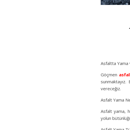
Asfaltta Yama 
Göçmen
asfal
sunmaktayız. B
vereceğiz.
Asfalt Yama N
Asfalt yama, h
yolun bütünlüğ
Asfalt Yama Tü