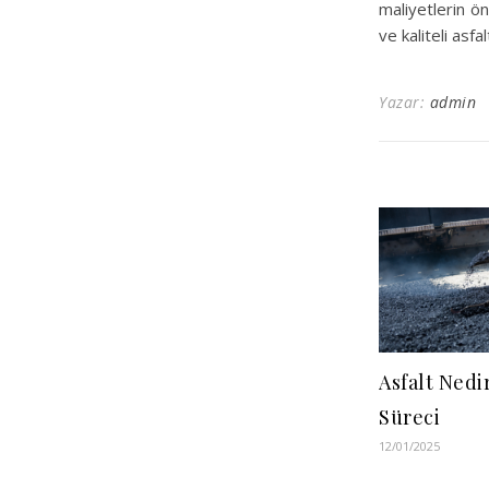
maliyetlerin ö
ve kaliteli asf
Yazar:
admin
Asfalt Nedi
Süreci
12/01/2025