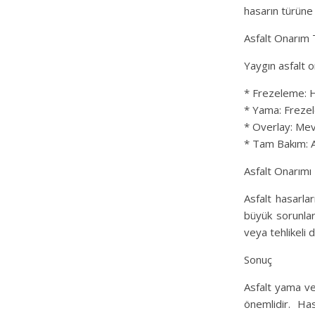
hasarın türüne 
Asfalt Onarım 
Yaygın asfalt on
* Frezeleme: Ha
* Yama: Frezele
* Overlay: Mevc
* Tam Bakım: As
Asfalt Onarımı
Asfalt hasarla
büyük sorunla
veya tehlikeli 
Sonuç
Asfalt yama ve 
önemlidir. Ha