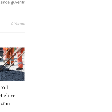
sinde güvenilir
0 Yorum
 Yol
ızlı ve
Çözüm