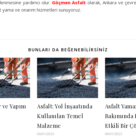
nlenmesine yardımcı olur.
Göçmen Asfalt
olarak, Ankara ve çevre
alt yama ve onarım hizmetleri sunuyoruz.
BUNLARI DA BEĞENEBILIRSINIZ
r ve Yapım
Asfalt: Yol İnşaatında
Asfalt Yama:
Kullanılan Temel
Bakımında H
Malzeme
Etkili Bir 
06/01/2025
08/01/2025