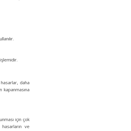
lanılır.
işlemidir.
 hasarlar, daha
ın kapanmasına
runması için çok
 hasarların ve