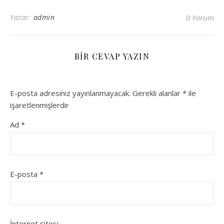
Yazar:
admin
0 Yorum
BIR CEVAP YAZIN
E-posta adresiniz yayınlanmayacak.
Gerekli alanlar
*
ile
işaretlenmişlerdir
Ad
*
E-posta
*
İnternet sitesi