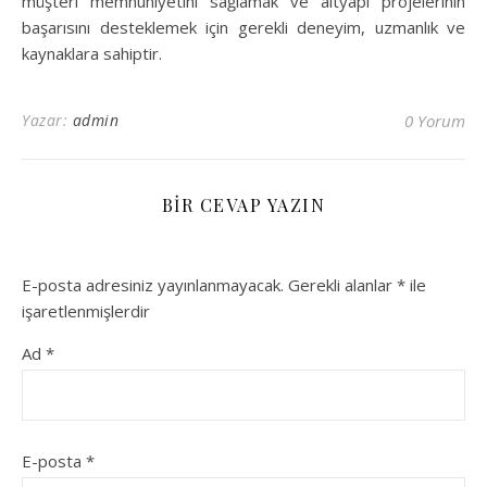
müşteri memnuniyetini sağlamak ve altyapı projelerinin
başarısını desteklemek için gerekli deneyim, uzmanlık ve
kaynaklara sahiptir.
Yazar:
admin
0 Yorum
BIR CEVAP YAZIN
E-posta adresiniz yayınlanmayacak.
Gerekli alanlar
*
ile
işaretlenmişlerdir
Ad
*
E-posta
*