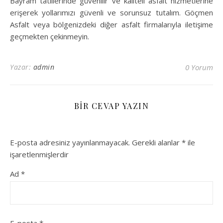
Bayram tatillerinde güvenilir ve kaliteli asfalt hizmetlerine
erişerek yollarımızı güvenli ve sorunsuz tutalım. Göçmen
Asfalt veya bölgenizdeki diğer asfalt firmalarıyla iletişime
geçmekten çekinmeyin.
Yazar:
admin
0 Yorum
BIR CEVAP YAZIN
E-posta adresiniz yayınlanmayacak.
Gerekli alanlar
*
ile
işaretlenmişlerdir
Ad
*