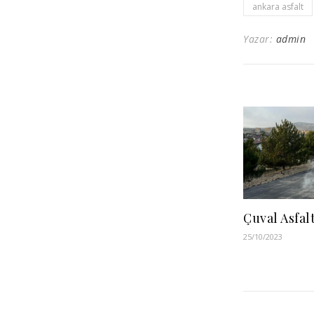
ankara asfalt
Yazar:
admin
Çuval Asfal
25/10/2023