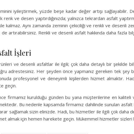
inini iyileştirmek, yüzde beşe kadar değer artışı sağlayabilir. De
rak renk ve desen yaptırdığınızda; yalnızca tekrardan asfalt yaptı
le kalmaz. Aynı zamanda zeminin çekiciliği ve renkli ve desenli zem
 de artırabilirsiniz. Renkli ve desenli asfalt hakkında daha fazla bi
sfalt İşleri
ünleri ve desenli asfaltlar ile ilgili; çok daha detaylı bir şekilde b
oğru adrestesiniz. Her şeyden önce yapmanız gereken tek şey bi
nuda profesyonel ve deneyimli kişilerden hizmet almaktır. Hadi
e geçin.
ce firmamız kurulduğu günden bu yana müşterilerine en kaliteli 
mektedir. Bu nedenle kapsamda firmamız dahilinde sunulan asfalt
arar sağlamak sizin elinizde. Hadi, bu hizmetler ile ilgili çok daha de
izmet almak için hemen harekete geçin. Mükemmel hizmetler sizleri 