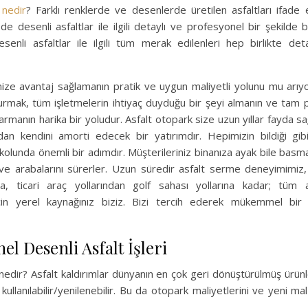
 nedir
? Farklı renklerde ve desenlerde üretilen asfaltları ifade
 desenli asfaltlar ile ilgili detaylı ve profesyonel bir şekilde bilg
esenli asfaltlar ile ilgili tüm merak edilenleri hep birlikte deta
ize avantaj sağlamanın pratik ve uygun maliyetli yolunu mu arıy
kurmak, tüm işletmelerin ihtiyaç duyduğu bir şeyi almanın ve tam p
rmanın harika bir yoludur. Asfalt otopark size uzun yıllar fayda s
an kendini amorti edecek bir yatırımdır. Hepimizin bildiği gibi,
ş kolunda önemli bir adımdır. Müşterileriniz binanıza ayak bile bas
 ve arabalarını sürerler. Uzun süredir asfalt serme deneyimimiz
ına, ticari araç yollarından golf sahası yollarına kadar; tüm 
z için yerel kaynağınız biziz. Bizi tercih ederek mükemmel bi
el Desenli Asfalt İşleri
nedir? Asfalt kaldırımlar dünyanın en çok geri dönüştürülmüş ürünl
kullanılabilir/yenilenebilir. Bu da otopark maliyetlerini ve yeni ma