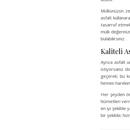
Mülkünüzün zem
asfalt kullana
tasarruf etmek
mülk değerinizi
bulabilirsiniz .
Kaliteli A
Ayrıca asfalt ür
istiyorsanız d
geçerek; bu ko
hemen hareket
Her şeyden ön
hizmetleri ver
en iyi şekilde y
bir şekilde; h