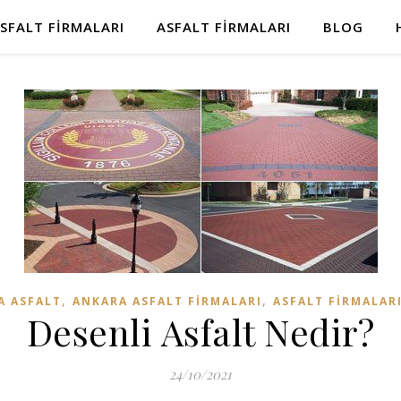
SFALT FIRMALARI
ASFALT FIRMALARI
BLOG
,
,
A ASFALT
ANKARA ASFALT FIRMALARI
ASFALT FIRMALAR
Desenli Asfalt Nedir?
24/10/2021