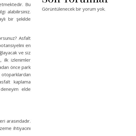
 etmektedir. Bu
Görüntülenecek bir yorum yok.
i alabilirsiniz.
ylı bir şekilde
orsunuz? Asfalt
otansiyelini en
ağlayacak ve siz
 ilk izlenimler
madan önce park
, otoparklardan
asfalt kaplama
r deneyim elde
eri arasındadır.
lzeme ihtiyacını