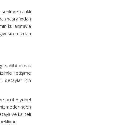
senli ve renkli
rma masrafından
in kullanımıyla
lgiyi sitemizden
ilgi sahibi olmak
zimle iletişime
, detaylar için
ve profesyonel
 hizmetlerinden
taylı ve kaliteli
bekliyor.