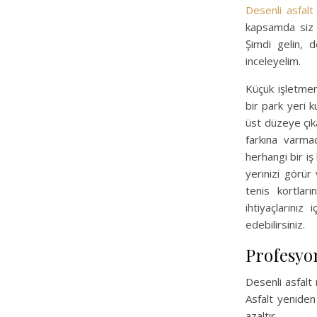
Desenli asfalt
kapsamda siz de
Şimdi gelin, d
inceleyelim.
Küçük işletmen
bir park yeri 
üst düzeye çıka
farkına varmad
herhangi bir i
yerinizi görür
tenis kortlar
ihtiyaçlarını
edebilirsiniz.
Profesyon
Desenli asfalt 
Asfalt yeniden 
azaltır.