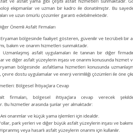
asfalt ve asfalt yama gibi çeşitli asfalt hizmetleri sunmaktadır. G
noloji ekipmanlar ve uzman bir kadro ile donatılmıştır. Bu sayede,
aları ve uzun ömürlü çözümler garanti edebilmektedir.
iğer Önemli Asfalt Firmaları
 Eryaman bölgesinde faaliyet gösteren, güvenilir ve tecrübeli bir as
pımı, bakım ve onarım hizmetleri sunmaktadır.
: Uzmanlaşmış asfalt uygulamaları ile tanınan bir diğer firmadır
llar ve diğer asfalt yüzeylerin inşası ve onarımı konusunda hizmet 
 Eryaman bölgesinde asfaltlama hizmetleri konusunda uzmanlaşmış
t, çevre dostu uygulamalar ve enerji verimliliği çözümleri ile öne çı
metleri: Bölgesel İhtiyaçlara Cevap
lt firmaları, bölgesel ihtiyaçlara cevap verecek şekilde
ir. Bu hizmetler arasında şunlar yer almaktadır:
 Ani onarımlar ve küçük yama işlemleri için idealdir.
Yollar, park yerleri ve diğer büyük asfalt yüzeylerin inşası ve bakımı iç
ıpranmış veya hasarlı asfalt yüzeylerin onarımı için kullanılır.