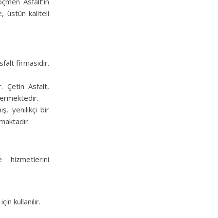
öçmen Asfalt’ın
 üstün kaliteli
falt firmasıdır.
. Çetin Asfalt,
vermektedir.
, yenilikçi bir
kmaktadır.
 hizmetlerini
in kullanılır.