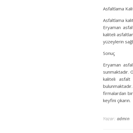
Asfaltlama Kal
Asfaltlama kalit
Eryaman asfalt
kaliteli asfalt
yüzeylerin sağ
Sonuç
Eryaman asfalt
sunmaktadır. G
kaliteli asfa
bulunmaktadır
firmalardan bi
keyfini çıkarın.
Yazar:
admin