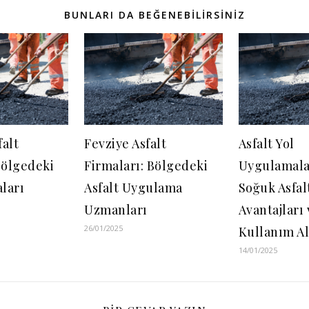
BUNLARI DA BEĞENEBILIRSINIZ
alt
Fevziye Asfalt
Asfalt Yol
Bölgedeki
Firmaları: Bölgedeki
Uygulamala
aları
Asfalt Uygulama
Soğuk Asfal
Uzmanları
Avantajları 
26/01/2025
Kullanım Al
14/01/2025