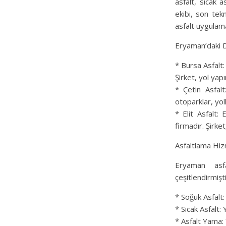
asfalt, sıcak 
ekibi, son tek
asfalt uygulam
Eryaman’daki D
* Bursa Asfalt:
Şirket, yol ya
* Çetin Asfalt
otoparklar, yo
* Elit Asfalt:
firmadır. Şirke
Asfaltlama Hiz
Eryaman asfa
çeşitlendirmişt
* Soğuk Asfalt:
* Sıcak Asfalt: 
* Asfalt Yama: Y