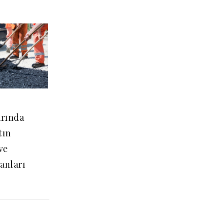
rında
tın
ve
anları