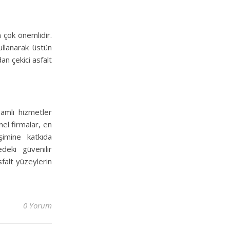
in çok önemlidir.
ullanarak üstün
an çekici asfalt
samlı hizmetler
el firmalar, en
şimine katkıda
deki güvenilir
falt yüzeylerin
0 Yorum