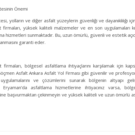
itesinin Önemi
esi, yolların ve diğer asfalt yüzeylerin güvenliği ve dayanıklılığı iç
 firmaları, yüksek kaliteli malzemeler ve en son uygulamaları k
lama hizmetleri sunmaktadır. Bu, uzun ömürlü, güvenli ve estetik açıd
lanmasını garanti eder.
 firmaları, bölgesel asfaltlama ihtiyaçlarını karşılamak için kap
öçmen Asfalt Ankara Asfalt Yol Firması gibi güvenilir ve profesyon
lt uygulamalarını ve çözümlerini sunarak bölgenin altyapı geli
. Eryaman’da asfaltlama hizmetlerine ihtiyacınız varsa, bölge
rine başvurmaktan çekinmeyin ve yüksek kaliteli ve uzun ömürlü as