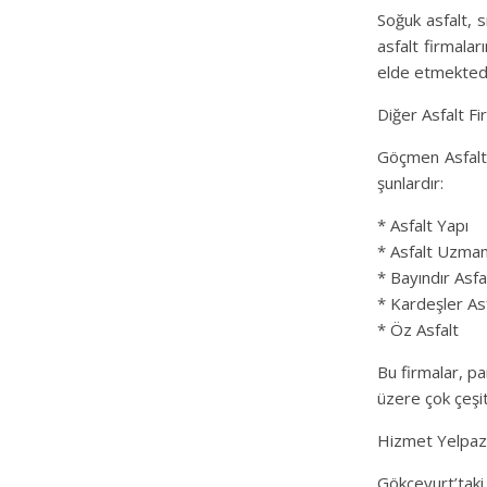
Soğuk asfalt, 
asfalt firmalar
elde etmektedi
Diğer Asfalt Fi
Göçmen Asfalt’
şunlardır:
* Asfalt Yapı
* Asfalt Uzman
* Bayındır Asfa
* Kardeşler As
* Öz Asfalt
Bu firmalar, pa
üzere çok çeşit
Hizmet Yelpaz
Gökçeyurt’taki