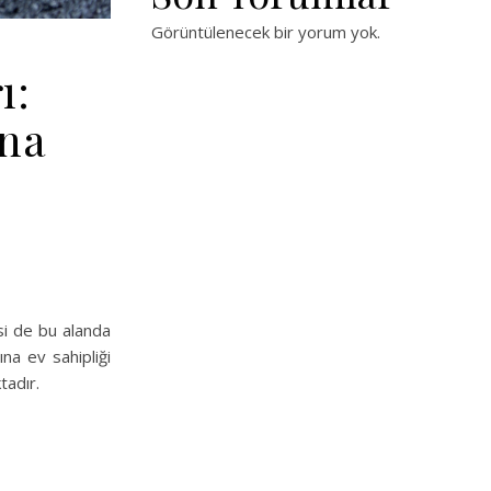
Görüntülenecek bir yorum yok.
ı:
ına
si de bu alanda
ına ev sahipliği
tadır.