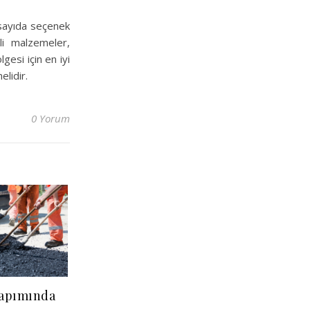
 sayıda seçenek
eli malzemeler,
esi için en iyi
elidir.
0 Yorum
 Yapımında