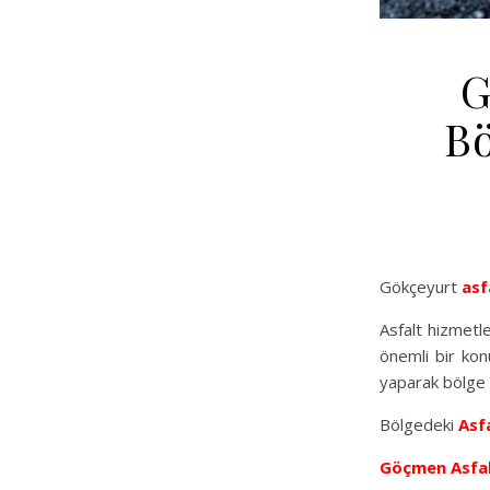
G
Bö
Gökçeyurt
asf
Asfalt hizmetl
önemli bir konu
yaparak bölge h
Bölgedeki
Asfa
Göçmen Asfa