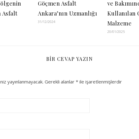
Bölgenin
Göçmen Asfalt
ve Bakımın
 Asfalt
Ankara’nın Uzmanlığı
Kullanılan 
31/12/2024
Malzeme
20/01/2025
BIR CEVAP YAZIN
niz yayınlanmayacak.
Gerekli alanlar
*
ile işaretlenmişlerdir