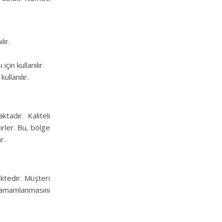
lır.
in kullanılır.
ullanılır.
tadır. Kaliteli
rler. Bu, bölge
r.
ktedir. Müşteri
amamlanmasını