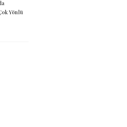
da
Çok Yönlü