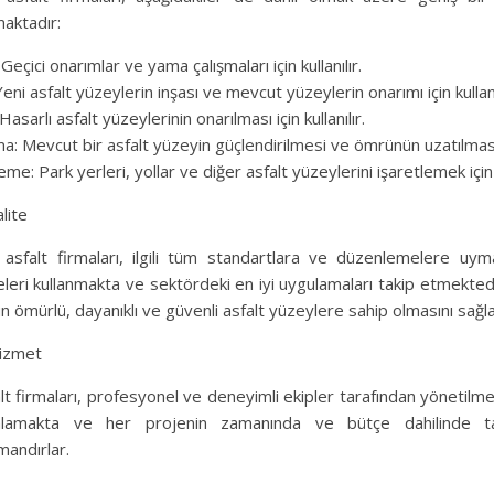
aktadır:
Geçici onarımlar ve yama çalışmaları için kullanılır.
Yeni asfalt yüzeylerin inşası ve mevcut yüzeylerin onarımı için kullanı
asarlı asfalt yüzeylerinin onarılması için kullanılır.
a: Mevcut bir asfalt yüzeyin güçlendirilmesi ve ömrünün uzatılması iç
eme: Park yerleri, yollar ve diğer asfalt yüzeylerini işaretlemek için k
lite
 asfalt firmaları, ilgili tüm standartlara ve düzenlemelere uymak
leri kullanmakta ve sektördeki en iyi uygulamaları takip etmektedi
un ömürlü, dayanıklı ve güvenli asfalt yüzeylere sahip olmasını sağla
izmet
lt firmaları, profesyonel ve deneyimli ekipler tarafından yönetilme
ı anlamakta ve her projenin zamanında ve bütçe dahilinde t
andırlar.