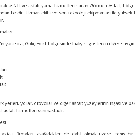
sıcak asfalt ve asfalt yama hizmetleri sunan Göçmen Asfalt, bölg
ından biridir. Uzman ekibi ve son teknoloji ekipmanları ile yüksek k
r.
rmaları
ın yanı sıra, Gökçeyurt bölgesinde faaliyet gösteren diğer saygın a
ları
lt
falt
rk yerleri, yollar, otoyollar ve diğer asfalt yüzeylerinin inşası ve ba
li asfalt hizmetleri sunmaktadır.
esi
 asfalt firmaları, aşağıdakiler de dahil olmak üzere geniş bir