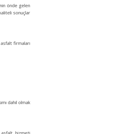
enin önde gelen
aliteli sonuçlar
sfalt firmaları
kımı dahil olmak
 asfalt hizmeti