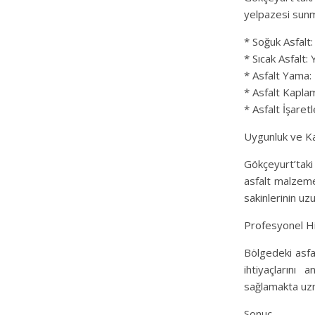
yelpazesi sunm
* Soğuk Asfalt: 
* Sıcak Asfalt: 
* Asfalt Yama: H
* Asfalt Kaplam
* Asfalt İşaretl
Uygunluk ve Ka
Gökçeyurt’taki
asfalt malzeme
sakinlerinin uz
Profesyonel H
Bölgedeki asfa
ihtiyaçların
sağlamakta uzm
Sonuç