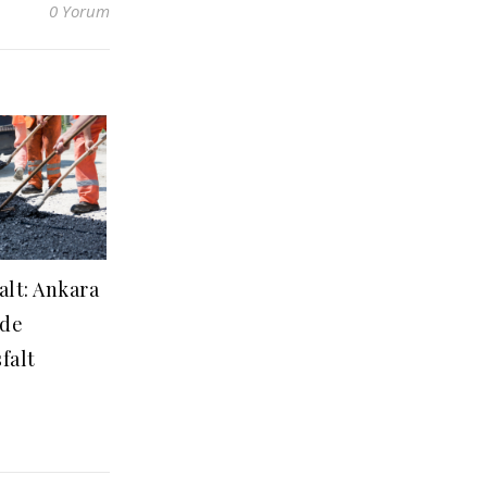
0 Yorum
lt: Ankara
nde
falt