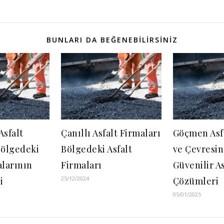
BUNLARI DA BEĞENEBILIRSINIZ
Asfalt
Çanıllı Asfalt Firmaları
Göçmen Asfa
Bölgedeki
Bölgedeki Asfalt
ve Çevresi
alarının
Firmaları
Güvenilir As
25/12/2024
i
Çözümleri
05/01/2025