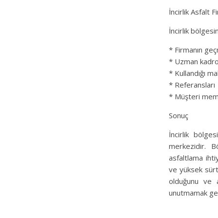
İncirlik Asfalt
İncirlik bölges
* Firmanın geç
* Uzman kadr
* Kullandığı ma
* Referansları
* Müşteri memn
Sonuç
İncirlik bölge
merkezidir. B
asfaltlama ihti
ve yüksek sürt
olduğunu ve a
unutmamak ge