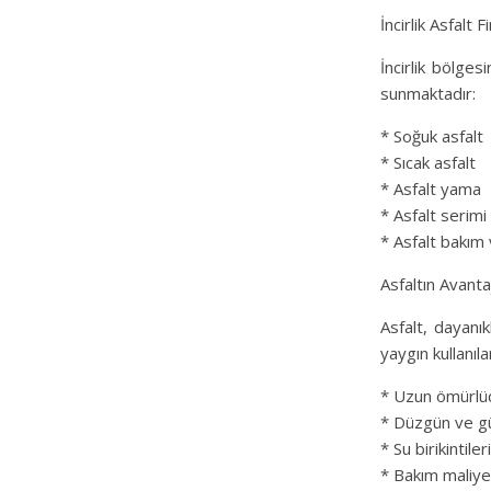
İncirlik Asfalt 
İncirlik bölges
sunmaktadır:
* Soğuk asfalt
* Sıcak asfalt
* Asfalt yama
* Asfalt serimi
* Asfalt bakım
Asfaltın Avantaj
Asfalt, dayanı
yaygın kullanıla
* Uzun ömürlü
* Düzgün ve gü
* Su birikintiler
* Bakım maliye