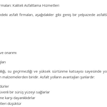
Firmaları: Kaliteli Asfaltlama Hizmetleri
indeki asfalt firmaları, aşağıdakiler gibi geniş bir yelpazede asfal
 ve onarımı
ları
klılığı, su geçirmezliği ve yüksek sürtünme katsayısı sayesinde y
n malzemelerden biridir. Asfalt yolların avantajları şunlardır:
dürler
venli bir sürüş yüzeyi sağlarlar
ine karşı dayanıklıdırlar
tleri düşüktür