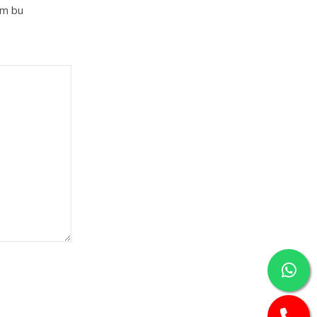
im bu