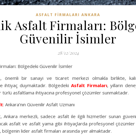
ASFALT FIRMALARI ANKARA
lik Asfalt Firmaları: Böl
Güvenilir İsimler
28/12/2024
irmaları: Bölgedeki Güvenilir İsimler
si, önemli bir sanayi ve ticaret merkezi olmakla birlikte, kali
de ihtiyaç duymaktadır. Bölgedeki
Asfalt Firmaları
, yılların de
r türlü asfaltlama ihtiyacına profesyonel çözümler sunmaktadır.
lt
: Ankara’nın Güvenilir Asfalt Uzmanı
 Ankara merkezli, sadece asfalt ile ilgili hizmetler sunan güvenili
sıcak asfalt ve asfalt yama gibi ihtiyaçlarda profesyonel çözümle
bölgenin lider asfalt firmaları arasında yer almaktadır.