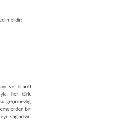
dilmelidir:
nayi ve ticaret
yla, her türlü
 su geçirmezliği
zemelerden biri
yi sağladığını