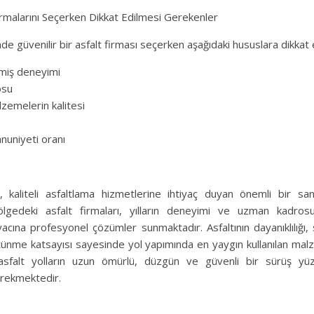
 Firmalarını Seçerken Dikkat Edilmesi Gerekenler
inde güvenilir bir asfalt firması seçerken aşağıdaki hususlara dikkat e
miş deneyimi
osu
lzemelerin kalitesi
uniyeti oranı
si, kaliteli asfaltlama hizmetlerine ihtiyaç duyan önemli bir sa
ölgedeki asfalt firmaları, yılların deneyimi ve uzman kadrosu
yacına profesyonel çözümler sunmaktadır. Asfaltının dayanıklılığı,
ünme katsayısı sayesinde yol yapımında en yaygın kullanılan mal
sfalt yolların uzun ömürlü, düzgün ve güvenli bir sürüş yüze
rekmektedir.