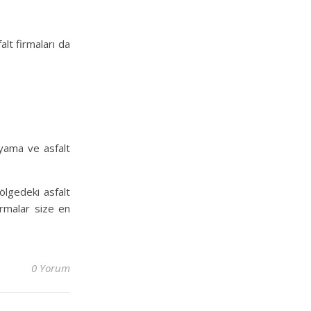
lt firmaları da
 yama ve asfalt
bölgedeki asfalt
firmalar size en
0 Yorum