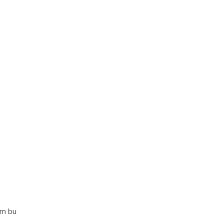
im bu