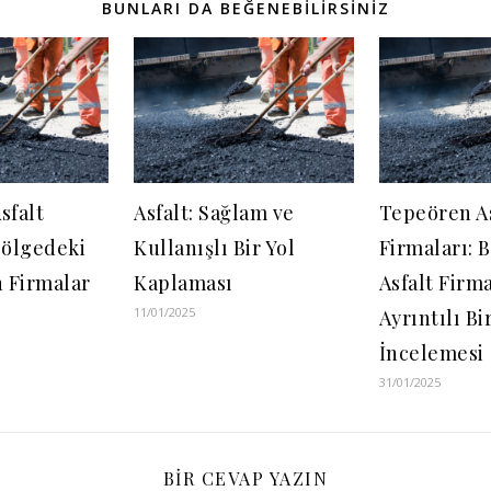
BUNLARI DA BEĞENEBILIRSINIZ
Asfalt
Asfalt: Sağlam ve
Tepeören As
Bölgedeki
Kullanışlı Bir Yol
Firmaları: 
 Firmalar
Kaplaması
Asfalt Firm
11/01/2025
Ayrıntılı Bi
İncelemesi
31/01/2025
BIR CEVAP YAZIN