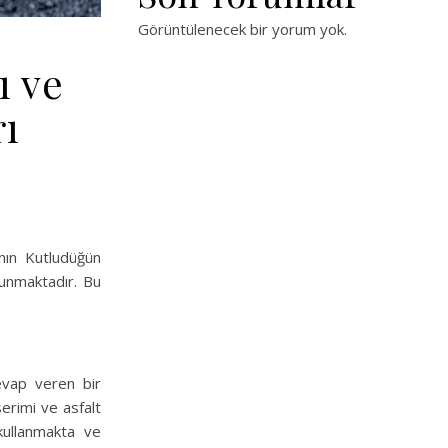
Görüntülenecek bir yorum yok.
ı ve
rı
’nın Kutludüğün
lunmaktadır. Bu
cevap veren bir
serimi ve asfalt
kullanmakta ve