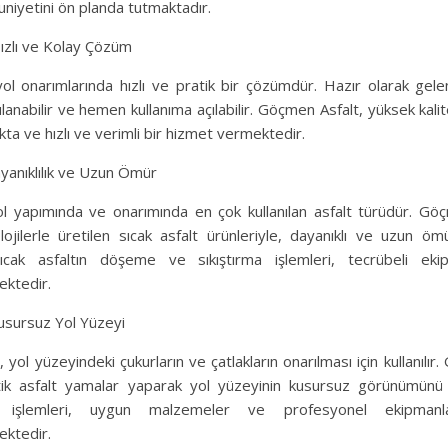
iyetini ön planda tutmaktadır.
Hızlı ve Kolay Çözüm
yol onarımlarında hızlı ve pratik bir çözümdür. Hazır olarak gele
nabilir ve hemen kullanıma açılabilir. Göçmen Asfalt, yüksek kalit
ta ve hızlı ve verimli bir hizmet vermektedir.
ayanıklılık ve Uzun Ömür
yol yapımında ve onarımında en çok kullanılan asfalt türüdür. Gö
jilerle üretilen sıcak asfalt ürünleriyle, dayanıklı ve uzun ömü
ıcak asfaltın döşeme ve sıkıştırma işlemleri, tecrübeli ekip
ektedir.
usursuz Yol Yüzeyi
, yol yüzeyindeki çukurların ve çatlakların onarılması için kullanılır
etik asfalt yamalar yaparak yol yüzeyinin kusursuz görünümünü 
işlemleri, uygun malzemeler ve profesyonel ekipmanlar
ektedir.