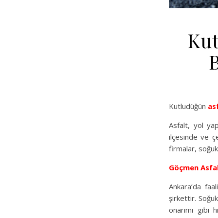
Kut
B
Kutludüğün
as
Asfalt, yol ya
ilçesinde ve ç
firmalar, soğuk
Göçmen Asfa
Ankara’da faal
şirkettir. Soğu
onarımı gibi 