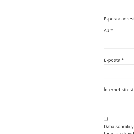
E-posta adresi
Ad
*
E-posta
*
İnternet sitesi
Daha sonraki y
tarayıcıya kayd