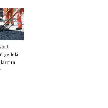
falt
Bölgedeki
alarının
r