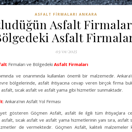
ASFALT FIRMALARI ANKARA
ludüğün Asfalt Firmalar
ölgedeki Asfalt Firmala
03/01/2025
falt
Firmaları ve Bölgedeki
Asfalt Firmaları
pımında ve onarımında kullanılan önemli bir malzemedir. Ankara
evre bölgelerinde, asfalt ihtiyacına cevap veren birçok firma bu
 asfalt, sıcak asfalt ve asfalt yama gibi hizmetler sunmaktadır.
lt
: Ankara’nın Asfalt Yol Firması
iyet gösteren Göçmen Asfalt, asfalt ile ilgili tüm ihtiyaçlara 
k asfalt, sıcak asfalt ve asfalt yama hizmetlerinin yanı sıra, asfalt 
hizmetler de vermektedir. Göçmen Asfalt, kaliteli malzemeler 