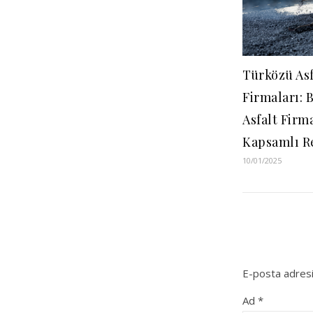
Türközü Asf
Firmaları: 
Asfalt Firm
Kapsamlı R
10/01/2025
E-posta adresi
Ad
*