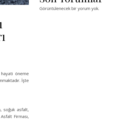
Görüntülenecek bir yorum yok.
ı
rı
in hayati öneme
unmaktadır. İşte
, soğuk asfalt,
 Asfalt Firması,