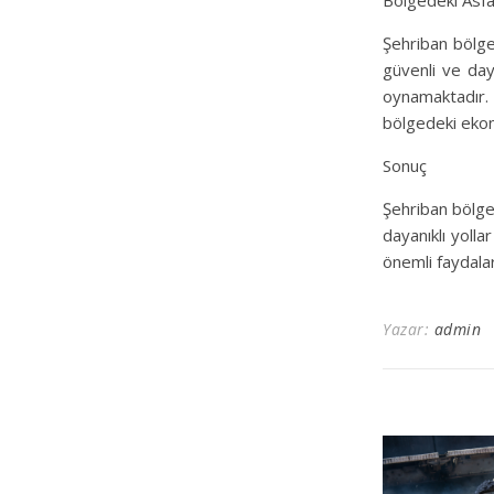
Bölgedeki Asfa
Şehriban bölges
güvenli ve day
oynamaktadır.
bölgedeki ekon
Sonuç
Şehriban bölges
dayanıklı yoll
önemli faydala
Yazar:
admin