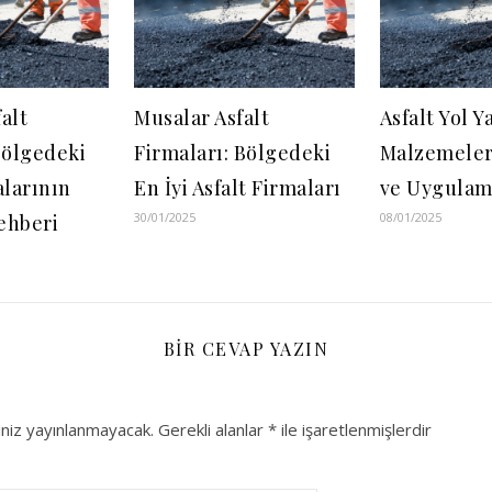
alt
Musalar Asfalt
Asfalt Yol Y
Bölgedeki
Firmaları: Bölgedeki
Malzemeler,
alarının
En İyi Asfalt Firmaları
ve Uygulam
30/01/2025
08/01/2025
ehberi
BIR CEVAP YAZIN
niz yayınlanmayacak.
Gerekli alanlar
*
ile işaretlenmişlerdir