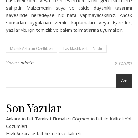
hastanelerden veya özel evlerden farklı gereksinimlere
sahiptir. Malzemenin suya ve aside dayanıklı tasarımı
sayesinde neredeyse hiç hata yapmayacaksınız. Ancak
sonradan uygulanan zemin kaplamaları veya işaretler,
yazılar vb. için temizlik ve bakım talimatlarına uyulmalıdır.
Mastik Asfaltın Özellikleri
Taş Mastik Asfalt Nedir
Yazar:
admin
0 Yorum
Ara
Son Yazılar
Ankara Asfalt Tamirat Firmaları Göçmen Asfalt ile Kaliteli Yol
Çözümleri
Hızlı Ankara asfalt hizmeti ve kaliteli